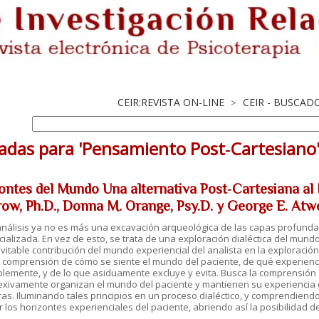
CEIR:REVISTA ON-LINE
CEIR - BUSCAD
>
adas para 'Pensamiento Post‐Cartesiano
ontes del Mundo Una alternativa Post‐Cartesiana al 
row, Ph.D., Donna M. Orange, Psy.D. y George E. Atw
análisis ya no es más una excavación arqueológica de las capas profunda
ializada. En vez de esto, se trata de una exploración dialéctica del mund
evitable contribución del mundo experiencial del analista en la exploració
 comprensión de cómo se siente el mundo del paciente, de qué experienc
lemente, y de lo que asiduamente excluye y evita. Busca la comprensión de
lexivamente organizan el mundo del paciente y mantienen su experiencia 
ras. Iluminando tales principios en un proceso dialéctico, y comprendiendo
 los horizontes experienciales del paciente, abriendo así la posibilidad d