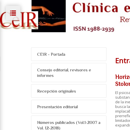
CEIR - Portada
Entr
Consejo editorial, revisores e
informes
Horiz
Stolo
Recepción originales
El psico
substanc
de la in
busca la
Presentación editorial
implacab
prerref
limitado
Números publicados (Vol.1-2007 a
expandir
Vol. 12-2018)