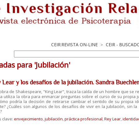
CEIR:REVISTA ON-LINE
CEIR - BUSCAD
>
adas para 'Jubilación'
 Lear y los desafíos de la jubilación. Sandra Buechle
obra de Shakespeare, "King Lear", traza la caída de un hombre que se reti
a utiliza la obra para enmarcar preguntas sobre el curso de su propia ju
Cómo podría la decisión de retirarse cambiar el sentido de su propia i
e? ¿Cuáles son algunos de los desafíos de vivir en la jubilación, sin la
a?
s clave:
envejecimiento
,
jubilación
,
práctica profesional
,
Rey Lear
,
identida