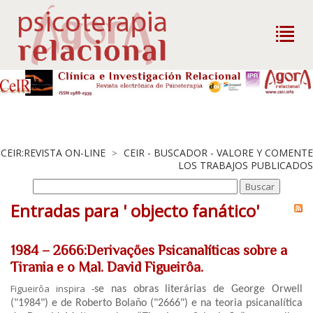
CEIR:REVISTA ON-LINE
CEIR - BUSCADOR - VALORE Y COMENTE
>
LOS TRABAJOS PUBLICADOS
Entradas para ' objecto fanático'
1984 – 2666:Derivações Psicanalíticas sobre a
Tirania e o Mal. David Figueirôa.
Figueirôa inspira ‐
se nas obras literárias de George Orwell
("1984") e de Roberto Bolaño
("2666") e na teoria psicanalítica