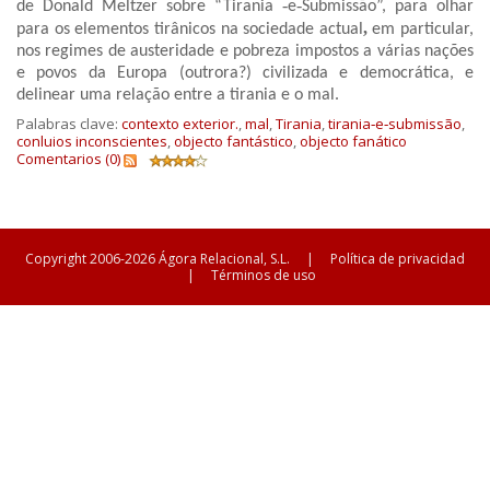
de Donald Meltzer sobre “Tirania ‐
e
‐
Submissão”, para
olhar
,
para os elementos tirânicos na sociedade actual
em particular,
nos regimes de
austeridade e pobreza impostos a várias nações
e povos da Europa (outrora?) civilizada e democrática, e
delinear uma relação entre a tirania e o mal.
Palabras clave:
contexto exterior.
,
mal
,
Tirania
,
tirania‐e‐submissão
,
conluios inconscientes
,
objecto fantástico
,
objecto fanático
Comentarios (0)
Copyright 2006-2026 Ágora Relacional, S.L.
|
Política de privacidad
|
Términos de uso