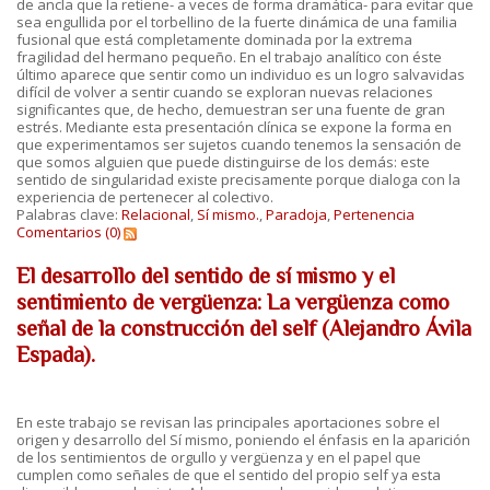
de ancla que la retiene- a veces de forma dramática- para evitar que
sea engullida por el torbellino de la fuerte dinámica de una familia
fusional que está completamente dominada por la extrema
fragilidad del hermano pequeño. En el trabajo analítico con éste
último aparece que sentir como un individuo es un logro salvavidas
difícil de volver a sentir cuando se exploran nuevas relaciones
significantes que, de hecho, demuestran ser una fuente de gran
estrés. Mediante esta presentación clínica se expone la forma en
que experimentamos ser sujetos cuando tenemos la sensación de
que somos alguien que puede distinguirse de los demás: este
sentido de singularidad existe precisamente porque dialoga con la
experiencia de pertenecer al colectivo.
Palabras clave:
Relacional
,
Sí mismo.
,
Paradoja
,
Pertenencia
Comentarios (0)
El desarrollo del sentido de sí mismo y el
sentimiento de vergüenza: La vergüenza como
señal de la construcción del self (Alejandro Ávila
Espada).
En este trabajo se revisan las principales aportaciones sobre el
origen y desarrollo del Sí mismo, poniendo el énfasis en la aparición
de los sentimientos de orgullo y vergüenza y en el papel que
cumplen como señales de que el sentido del propio self ya esta