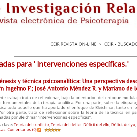
CEIR:REVISTA ON-LINE
CEIR - BUSCAD
>
adas para ' Intervenciones específicas.'
énesis y técnica psicoanalítica: Una perspectiva des
ín Ingelmo F.; José Antonio Méndez R. y Mariano de Ic
nte trabajo trata de reflexionar, bajo la orientación del enfoque modul
 fundamentales de la terapia analítica. Por una parte, sobre la etiopato
ica todo aquello que ha aportado el enfoque de Bleichmar, tanto en lo r
 Por otra parte, trata de reflexionar sobre la teoría de la técnica en p
adas por Bleichmar “intervenciones específicas”.
s clave:
Teoría del conflicto
,
Teoría del déficit
,
Déficit del ello
,
Déficit del yo
,
cas.
Comentarios (0)