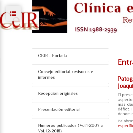
CEIR - Portada
Entr
Consejo editorial, revisores e
informes
Patog
Joaqu
Recepción originales
El prese
aspectos
más clás
déficit.
Presentación editorial
denomin
Palabra
Números publicados (Vol.1-2007 a
específi
Vol. 12-2018)