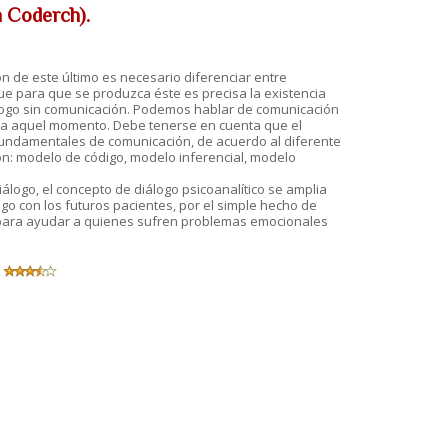
n Coderch).
n de este último es necesario diferenciar entre
ue para que se produzca éste es precisa la existencia
álogo sin comunicación. Podemos hablar de comunicación
sta aquel momento. Debe tenerse en cuenta que el
fundamentales de comunicación, de acuerdo al diferente
ón: modelo de código, modelo inferencial, modelo
álogo, el concepto de diálogo psicoanalítico se amplia
ogo con los futuros pacientes, por el simple hecho de
d para ayudar a quienes sufren problemas emocionales