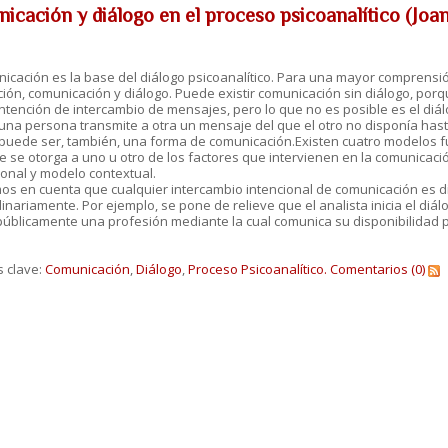
icación y diálogo en el proceso psicoanalítico (Joa
icación es la base del diálogo psicoanalítico. Para una mayor comprensió
ión, comunicación y diálogo. Puede existir comunicación sin diálogo, porq
ntención de intercambio de mensajes, pero lo que no es posible es el di
una persona transmite a otra un mensaje del que el otro no disponía ha
 puede ser, también, una forma de comunicación.Existen cuatro modelos 
 se otorga a uno u otro de los factores que intervienen en la comunicaci
ional y modelo contextual.
os en cuenta que cualquier intercambio intencional de comunicación es di
inariamente. Por ejemplo, se pone de relieve que el analista inicia el diál
 públicamente una profesión mediante la cual comunica su disponibilida
s clave:
Comunicación
,
Diálogo
,
Proceso Psicoanalítico.
Comentarios (0)