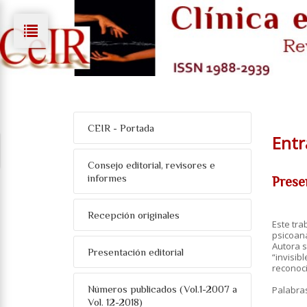
CEIR - Portada
Entr
Consejo editorial, revisores e
informes
Prese
Recepción originales
Este tra
psicoana
Autora s
Presentación editorial
“invisib
reconoci
Números publicados (Vol.1-2007 a
Palabra
Vol. 12-2018)