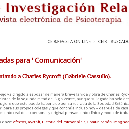
CEIR:REVISTA ON-LINE
CEIR - BUSCAD
>
adas para ' Comunicación'
ntando a Charles Rycroft (Gabriele Cassullo).
bajo va dirigido a esbozar de manera breve la vida y obra de Charles Rycr
listas de la segunda mitad del Siglo Veinte, aunque su legado ha sido 
ugiere que esto puede haber sido por su retirada de la Sociedad Británic
le” para sus propios colegas y que continúa incluso hoy – después de casi
miento real de su personal y original pensamiento clínico y modo de traba
s clave:
Afectos
,
Rycroft
,
Historia del Psicoanálisis
,
Comunicación
,
Imaginac