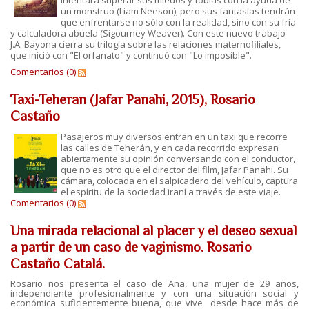
intentará superar sus miedos y fobias con la ayuda de
un monstruo (Liam Neeson), pero sus fantasías tendrán
que enfrentarse no sólo con la realidad, sino con su fría
y calculadora abuela (Sigourney Weaver). Con este nuevo trabajo
J.A. Bayona cierra su trilogía sobre las relaciones maternofiliales,
que inició con "El orfanato" y continuó con "Lo imposible".
Comentarios (0)
Taxi-Teheran (Jafar Panahi, 2015), Rosario
Castaño
Pasajeros muy diversos entran en un taxi que recorre
las calles de Teherán, y en cada recorrido expresan
abiertamente su opinión conversando con el conductor,
que no es otro que el director del film, Jafar Panahi. Su
cámara, colocada en el salpicadero del vehículo, captura
el espíritu de la sociedad iraní a través de este viaje.
Comentarios (0)
Una mirada relacional al placer y el deseo sexual
a partir de un caso de vaginismo. Rosario
Castaño Catalá.
Rosario nos presenta el caso de Ana, una mujer de 29 años,
independiente profesionalmente y con una situación social y
económica suficientemente buena, que vive desde hace más de