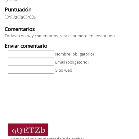
Puntuación
1
2
3
4
5
Comentarios
Todavía no hay comentarios, sea el primero en enviar uno.
Enviar comentario
Nombre (obligatorio)
Email (obligatorio)
Sitio web
Escriba el código mostrado más arriba: