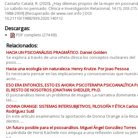
Castaño Catalá, R. (2020). ¿Hay dilemas propios de la mujer en psicoanál
Lo sabido no pensado. Clínica e Investigación Relacional, 14 (1): 203-215.
1988-2939] [Recuperado de www.ceir.info ] DOI:
10.21110/19882939.2020.140112
Descargas:
PDF completo
(274 KB)
Relacionados:
HACIA UN PSICOANÁLISIS PRAGMÁTICO. Daniel Golden
Se explora a través de una viñeta clínica los conceptos nucleares del
psico......
Hacia una ecología sin naturaleza. Henry Krutze. Por Joao Pessoa
Es necesario pensar en las implicaciones y consecuencias que nuestr
accio......
ESO ERA ENTONCES, ESTO ES AHORA: PSICOTERAPIA PSICOANALÍTICA P
EL RESTO DE NOSOTROS JONATHAN SHEDLER, Ph.D.
El psicoanálisis tiene un problema de imagen. La narrativa dominante
las......
DONNA ORANGE: SISTEMAS INTERSUBJETIVOS, FILOSOFÍA Y ÉTICA Carlos
Rodríguez Sutil
En este artículo examinamos la aportación de Donna Orange a la ética
dentro......
Un futuro posible para el psicoanálisis. Miguel Ángel González Torres
La pérdida de Horst Kächele nos empuja a una reflexión sobre su pe
y s......