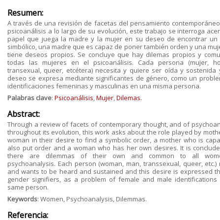
Resumen:
A través de una revisión de facetas del pensamiento contemporáneo,
psicoanálisis a lo largo de su evolución, este trabajo se interroga ace
papel que juega la madre y la mujer en su deseo de encontrar un
simbólico, una madre que es capaz de poner también orden y una muj
tiene deseos propios. Se concluye que hay dilemas propios y com
todas las mujeres en el psicoanálisis. Cada persona (mujer, h
transexual, queer, etcétera) necesita y quiere ser oída y sostenida 
deseo se expresa mediante significantes de género, como un probl
identificaciones femeninas y masculinas en una misma persona.
Palabras clave
:
Psicoanálisis
,
Mujer
,
Dilemas.
Abstract:
Through a review of facets of contemporary thought, and of psychoan
throughout its evolution, this work asks about the role played by moth
woman in their desire to find a symbolic order, a mother who is capa
also put order and a woman who has her own desires. It is conclude
there are dilemmas of their own and common to all wom
psychoanalysis. Each person (woman, man, transsexual, queer, etc.)
and wants to be heard and sustained and this desire is expressed t
gender signifiers, as a problem of female and male identifications 
same person.
Keywords
: Women, Psychoanalysis, Dilemmas.
Referencia: