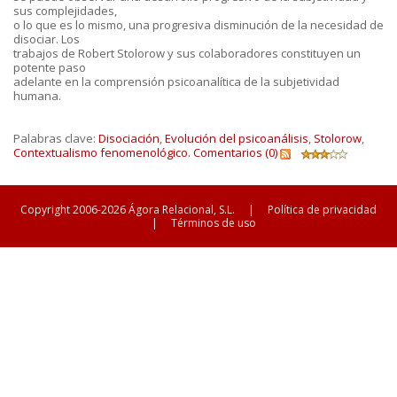
sus complejidades,
o lo que es lo mismo, una progresiva disminución de la necesidad de
disociar. Los
trabajos de Robert Stolorow y sus colaboradores constituyen un
potente paso
adelante en la comprensión psicoanalítica de la subjetividad
humana.
Palabras clave:
Disociación
,
Evolución del psicoanálisis
,
Stolorow
,
Contextualismo fenomenológico.
Comentarios (0)
Copyright 2006-2026 Ágora Relacional, S.L.
|
Política de privacidad
|
Términos de uso