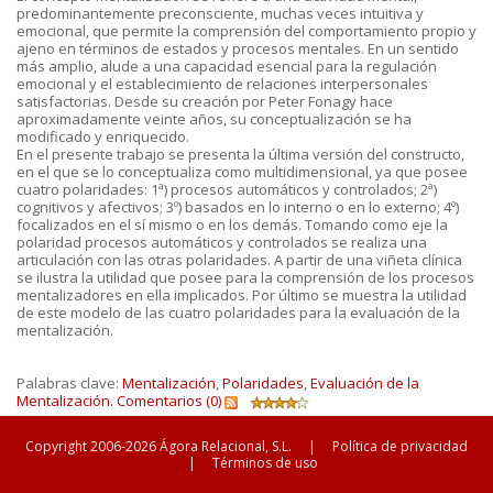
predominantemente preconsciente, muchas veces intuitiva y
emocional, que permite la comprensión del comportamiento propio y
ajeno en términos de estados y procesos mentales. En un sentido
más amplio, alude a una capacidad esencial para la regulación
emocional y el establecimiento de relaciones interpersonales
satisfactorias. Desde su creación por Peter Fonagy hace
aproximadamente veinte años, su conceptualización se ha
modificado y enriquecido.
En el presente trabajo se presenta la última versión del constructo,
en el que se lo conceptualiza como multidimensional, ya que posee
cuatro polaridades: 1ª) procesos automáticos y controlados; 2ª)
cognitivos y afectivos; 3º) basados en lo interno o en lo externo; 4º)
focalizados en el sí mismo o en los demás. Tomando como eje la
polaridad procesos automáticos y controlados se realiza una
articulación con las otras polaridades. A partir de una viñeta clínica
se ilustra la utilidad que posee para la comprensión de los procesos
mentalizadores en ella implicados. Por último se muestra la utilidad
de este modelo de las cuatro polaridades para la evaluación de la
mentalización.
Palabras clave:
Mentalización
,
Polaridades
,
Evaluación de la
Mentalización.
Comentarios (0)
Copyright 2006-2026 Ágora Relacional, S.L.
|
Política de privacidad
|
Términos de uso