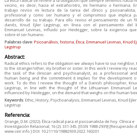
La ética radical se refiere a la obligación que siempre tenemos hacia 
vecino, es decir, hacia el extraño/otro, mi hermano o hermana. E
trabajo reviso mi lectura de la tarea del clínico y psicoanalista
profesional y como ser humano y el compromiso que implica p
desarrollo de su trabajo. Para ello reviso el pensamiento de un fi
danés, Knud Ejler Løgstrup, en línea con el pensamiento del l
Emmanuel Levinas, influido por Heidegger, sobre la exigencia qu
sobre el ser humano.
Palabras clave
:
Psicoanálisis
,
historia
,
Ética
,
Emmanuel Levinas
,
Knud Ej
Løgstrup
Abstract:
Radical ethics refers to the obligation we always have to our neighbor, t
to the stranger/other, my brother or sister. In this work I review my rea
the task of the clinician and psychoanalyst, as a professional an
human being and the commitment it implies for the development of
work. To do this I review the thought of a Danish philosopher, Knud
Løgstrup, in line with the thought of the Lithuanian Emmanuel Le
influenced by Heidegger, on the demand that weighs on the human bei
Keywords
: Ethic, History, Psychoanalysis, Emmanuel Levinas, Knud Ejler
Løgstrup
Referencia:
Orange, D.M. (2022). Ética radical para el psicoanalista de hoy. Clínica e
Investigación Relacional, 16 (2): 331-345. [ISSN 1988-2939] [Recuperado 
www.ceir.info ] DOI: 10.21110/19882939.2022.160201