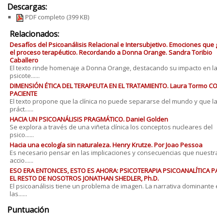
Descargas:
PDF completo
(399 KB)
Relacionados:
Desafíos del Psicoanálisis Relacional e Intersubjetivo. Emociones que
el proceso terapéutico. Recordando a Donna Orange. Sandra Toribio
Caballero
El texto rinde homenaje a Donna Orange, destacando su impacto en l
psicote......
DIMENSIÓN ÉTICA DEL TERAPEUTA EN EL TRATAMIENTO. Laura Tormo CO
PACIENTE
El texto propone que la clínica no puede separarse del mundo y que l
práct......
HACIA UN PSICOANÁLISIS PRAGMÁTICO. Daniel Golden
Se explora a través de una viñeta clínica los conceptos nucleares del
psico......
Hacia una ecología sin naturaleza. Henry Krutze. Por Joao Pessoa
Es necesario pensar en las implicaciones y consecuencias que nuestr
accio......
ESO ERA ENTONCES, ESTO ES AHORA: PSICOTERAPIA PSICOANALÍTICA P
EL RESTO DE NOSOTROS JONATHAN SHEDLER, Ph.D.
El psicoanálisis tiene un problema de imagen. La narrativa dominante
las......
Puntuación