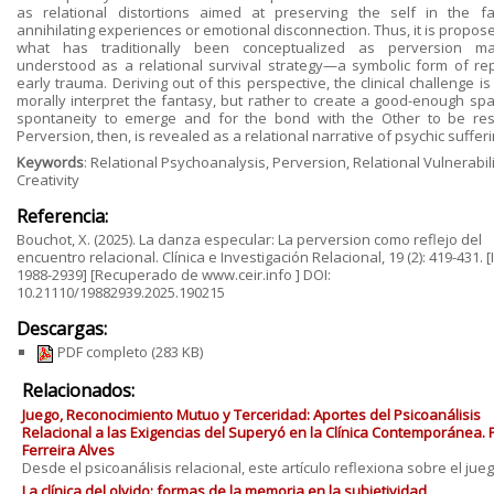
as relational distortions aimed at preserving the self in the f
annihilating experiences or emotional disconnection. Thus, it is propos
what has traditionally been conceptualized as perversion m
understood as a relational survival strategy—a symbolic form of rep
early trauma. Deriving out of this perspective, the clinical challenge is
morally interpret the fantasy, but rather to create a good-enough spa
spontaneity to emerge and for the bond with the Other to be res
Perversion, then, is revealed as a relational narrative of psychic sufferi
Keywords
: Relational Psychoanalysis, Perversion, Relational Vulnerabili
Creativity
Referencia:
Bouchot, X. (2025). La danza especular: La perversion como reflejo del
encuentro relacional. Clínica e Investigación Relacional, 19 (2): 419-431. 
1988-2939] [Recuperado de www.ceir.info ] DOI:
10.21110/19882939.2025.190215
Descargas:
PDF completo
(283 KB)
Relacionados:
Juego, Reconocimiento Mutuo y Terceridad: Aportes del Psicoanálisis
Relacional a las Exigencias del Superyó en la Clínica Contemporánea. 
Ferreira Alves
Desde el psicoanálisis relacional, este artículo reflexiona sobre el juego 
La clínica del olvido: formas de la memoria en la subjetividad