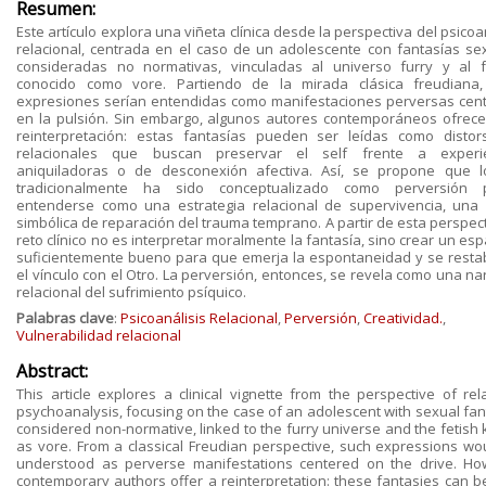
Resumen:
Este artículo explora una viñeta clínica desde la perspectiva del psicoa
relacional, centrada en el caso de un adolescente con fantasías se
consideradas no normativas, vinculadas al universo furry y al f
conocido como vore. Partiendo de la mirada clásica freudiana,
expresiones serían entendidas como manifestaciones perversas cen
en la pulsión. Sin embargo, algunos autores contemporáneos ofrec
reinterpretación: estas fantasías pueden ser leídas como distor
relacionales que buscan preservar el self frente a experie
aniquiladoras o de desconexión afectiva. Así, se propone que 
tradicionalmente ha sido conceptualizado como perversión 
entenderse como una estrategia relacional de supervivencia, una
simbólica de reparación del trauma temprano. A partir de esta perspect
reto clínico no es interpretar moralmente la fantasía, sino crear un esp
suficientemente bueno para que emerja la espontaneidad y se resta
el vínculo con el Otro. La perversión, entonces, se revela como una na
relacional del sufrimiento psíquico.
Palabras clave
:
Psicoanálisis Relacional
,
Perversión
,
Creatividad.
,
Vulnerabilidad relacional
Abstract:
This article explores a clinical vignette from the perspective of rela
psychoanalysis, focusing on the case of an adolescent with sexual fan
considered non-normative, linked to the furry universe and the fetish
as vore. From a classical Freudian perspective, such expressions wo
understood as perverse manifestations centered on the drive. Ho
contemporary authors offer a reinterpretation: these fantasies can b