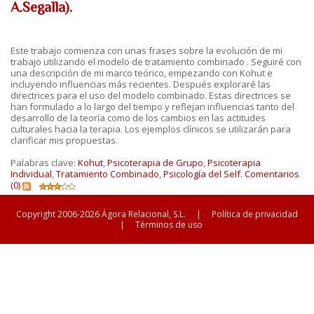
A.Segalla).
Este trabajo comienza con unas frases sobre la evolución de mi
trabajo utilizando el modelo de tratamiento combinado . Seguiré con
una descripción de mi marco teórico, empezando con Kohut e
incluyendo influencias más recientes. Después exploraré las
directrices para el uso del modelo combinado. Estas directrices se
han formulado a lo largo del tiempo y reflejan influencias tanto del
desarrollo de la teoría como de los cambios en las actitudes
culturales hacia la terapia. Los ejemplos clínicos se utilizarán para
clarificar mis propuestas.
Palabras clave:
Kohut
,
Psicoterapia de Grupo
,
Psicoterapia
Individual
,
Tratamiento Combinado
,
Psicología del Self.
Comentarios
(0)
Copyright 2006-2026 Ágora Relacional, S.L.
|
Política de privacidad
|
Términos de uso