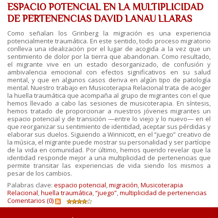
ESPACIO POTENCIAL EN LA MULTIPLICIDAD
DE PERTENENCIAS DAVID LANAU LLARAS
Como señalan los Grinberg la migración es una experiencia
potencialmente traumática. En este sentido, todo proceso migratorio
conlleva una idealización por el lugar de acogida a la vez que un
sentimiento de dolor por la tierra que abandonan. Como resultado,
el migrante vive en un estado desorganizado, de confusión y
ambivalencia emocional con efectos significativos en su salud
mental, y que en algunos casos deriva en algún tipo de patología
mental. Nuestro trabajo en Musicoterapia Relacional trata de acoger
la huella traumática que acompaña al grupo de migrantes con el que
hemos llevado a cabo las sesiones de musicoterapia. En síntesis,
hemos tratado de proporcionar a nuestros jóvenes migrantes un
espacio potencial y de transición —entre lo viejo y lo nuevo— en el
que reorganizar su sentimiento de identidad, aceptar sus pérdidas y
elaborar sus duelos. Siguiendo a Winnicott, en el “juego” creativo de
la música, el migrante puede mostrar su personalidad y ser partícipe
de la vida en comunidad. Por último, hemos querido revelar que la
identidad responde mejor a una multiplicidad de pertenencias que
permite transitar las experiencias de vida siendo los mismos a
pesar de los cambios.
Palabras clave:
espacio potencial
,
migración
,
Musicoterapia
Relacional
,
huella traumática
,
“juego”
,
multiplicidad de pertenencias
Comentarios (0)