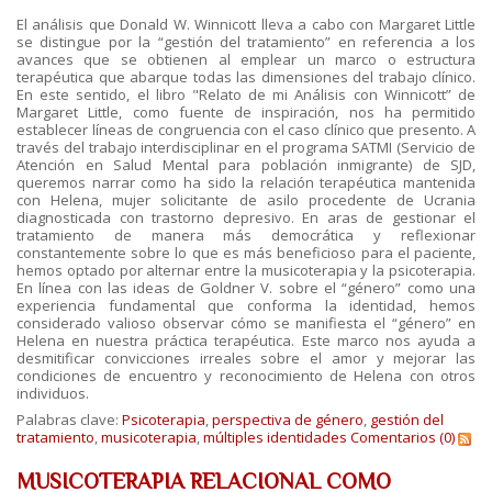
El análisis que Donald W. Winnicott lleva a cabo con Margaret Little
se distingue por la “gestión del tratamiento” en referencia a los
avances que se obtienen al emplear un marco o estructura
terapéutica que abarque todas las dimensiones del trabajo clínico.
En este sentido, el libro "Relato de mi Análisis con Winnicott” de
Margaret Little, como fuente de inspiración, nos ha permitido
establecer líneas de congruencia con el caso clínico que presento. A
través del trabajo interdisciplinar en el programa SATMI (Servicio de
Atención en Salud Mental para población inmigrante) de SJD,
queremos narrar como ha sido la relación terapéutica mantenida
con Helena, mujer solicitante de asilo procedente de Ucrania
diagnosticada con trastorno depresivo. En aras de gestionar el
tratamiento de manera más democrática y reflexionar
constantemente sobre lo que es más beneficioso para el paciente,
hemos optado por alternar entre la musicoterapia y la psicoterapia.
En línea con las ideas de Goldner V. sobre el “género” como una
experiencia fundamental que conforma la identidad, hemos
considerado valioso observar cómo se manifiesta el “género” en
Helena en nuestra práctica terapéutica. Este marco nos ayuda a
desmitificar convicciones irreales sobre el amor y mejorar las
condiciones de encuentro y reconocimiento de Helena con otros
individuos.
Palabras clave:
Psicoterapia
,
perspectiva de género
,
gestión del
tratamiento
,
musicoterapia
,
múltiples identidades
Comentarios (0)
MUSICOTERAPIA RELACIONAL COMO