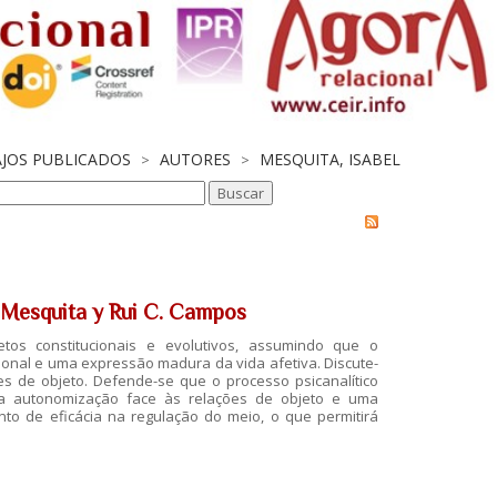
AJOS PUBLICADOS
AUTORES
MESQUITA, ISABEL
>
>
l Mesquita y Rui C. Campos
petos constitucionais e evolutivos, assumindo que o
ional e uma expressão madura da vida afetiva. Discute-
̃es de objeto. Defende-se que o processo psicanalítico
 autonomização face às relações de objeto e uma
o de eficácia na regulação do meio, o que permitirá