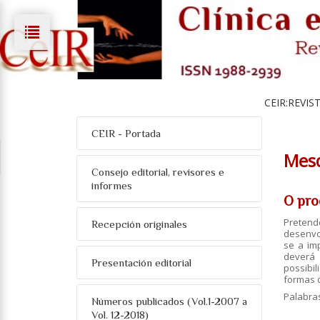
CEIR:REVIS
CEIR - Portada
Mesq
Consejo editorial, revisores e
informes
O pro
Pretend
Recepción originales
desenvol
se a imp
deverá
Presentación editorial
possibil
formas d
Palabra
Números publicados (Vol.1-2007 a
Vol. 12-2018)