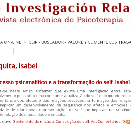
TA ON-LINE
CEIR - BUSCADOR - VALORE Y COMENTE LOS TRAB
>
uita, Isabel
cesso psicanalítico e a transformação do self. Isabe
e-se neste artigo enfatizar que existe uma interligação entre as
vimento possibilita uma constante atualização do self e do mundo relac
ortância dos afetos e das relações precoces na formação das relaço
 implicar um desenvolvimento da segurança nos afetos e emoções, a
idade de criar novas representações do self que implicam um sentiment
e relação de mutualidade e empatia.
s clave:
Sentimento de eficácia; Construção do self; Aut
Comentarios (0)