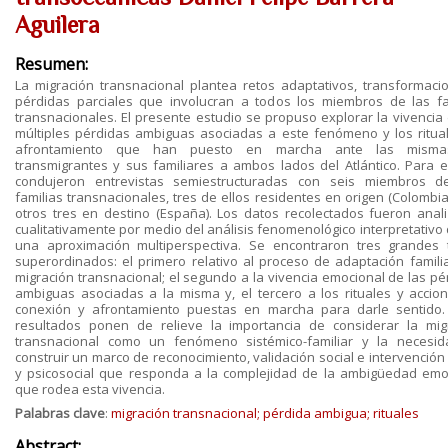
Aguilera
Resumen:
La migración transnacional plantea retos adaptativos, transformaci
pérdidas parciales que involucran a todos los miembros de las fa
transnacionales. El presente estudio se propuso explorar la vivencia 
múltiples pérdidas ambiguas asociadas a este fenómeno y los ritua
afrontamiento que han puesto en marcha ante las misma
transmigrantes y sus familiares a ambos lados del Atlántico. Para el
condujeron entrevistas semiestructuradas con seis miembros d
familias transnacionales, tres de ellos residentes en origen (Colombia
otros tres en destino (España). Los datos recolectados fueron anal
cualitativamente por medio del análisis fenomenológico interpretativo
una aproximación multiperspectiva. Se encontraron tres grandes
superordinados: el primero relativo al proceso de adaptación familia
migración transnacional; el segundo a la vivencia emocional de las pé
ambiguas asociadas a la misma y, el tercero a los rituales y accio
conexión y afrontamiento puestas en marcha para darle sentido.
resultados ponen de relieve la importancia de considerar la mig
transnacional como un fenómeno sistémico-familiar y la necesi
construir un marco de reconocimiento, validación social e intervención 
y psicosocial que responda a la complejidad de la ambigüedad emo
que rodea esta vivencia.
Palabras clave
:
migración transnacional; pérdida ambigua; rituales
Abstract: