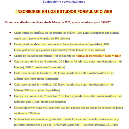
Evaluación y convalidacion
es
INSCRIBIRSE EN LOS ESTUDIOS
FORMULARIO WEB
Cuotas actualizadas con efectos desde Marzo de 2025, que se mantienen para 2026/27
Cuota inicial de Matrícula en los estudios de Máster: 1200 Euros (alumnos/as que planean
seguir una trayectoria formativa de 100 créditos)
Cuota inicial de Matrícula si solo se inscribe en los estudios de Especialista: 1000
Euros (alumnos/as que planean seguir una trayectoria formativa de 60 créditos)
Cuotas de los cursos presenciales: Ver documento de
Normas de inscripción y pagos vigente
Cada curso on-line de 9 créditos: 350 Euros (si además están matriculados en el
Máster); 400 Euros (idem Especialista)
Cada curso on-line de 6 créditos: 300 Euros (
si además están matriculados en el
Máster); 350 Euros (idem Especialista)
Cada curso on-line de 4 créditos: 250 Euros (
si además están matriculados en el
Máster); 270 Euros
(idem Especialista)
Cada curso on-line de 2 créditos: 150 Euros (si además están matriculados en el
Máster); 180 Euros (idem Especialista)
Mantenimiento en vigor de la matrícula para los alumnos que no cursan los estudios de forma
continuada: 250 Euros
Si desea hacer una estimación global del costo de los estudios: Sume la matrícula inicial y
los cursos presenciales y on-line - Primer año (Matricula + Presencial intensivo [ó Clinica