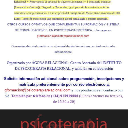
Relacional + Renovadores si opta por la trayectoria semanal] + 1 seminario optativo
[Presencial u On-line]) / Segundo y Tercer año, igual pero sin la matrícula, más las
actividades complementarias. La inscripción del trabajo fin de Máster tiene una cuota de 200
Euros. También puede pedir una estimación global actualizada a nuestra secretaria.
OTROS CURSOS OPTATIVOS QUE COMPLEMENTAN SU FORMACIÓN Y SISTEMA
DE CONVALIDACIONES EN PSICOTERAPIA SISTÉMICA. Infórmese en:
gformacion@psicoterapiarelacional.com
Convenios de colaboración con otras entidades formadoras, a nivel nacional e
internacional.
Organizado por ÁGORA RELACIONAL, Centro Asociado del INSTITUTO
DE PSICOTERAPIA RELACIONAL, y también en colaboración
Solicite información adicional sobre programación, inscripciones y
matrícula preferentemente por correo electrónico a:
gformacion@psicoterapiarelacional.com
y nos pondremos en contacto con
vd.
También
por teléfono en (+34) 915919006
(Lunes a viernes no festivos,
de 15.30 a 20)