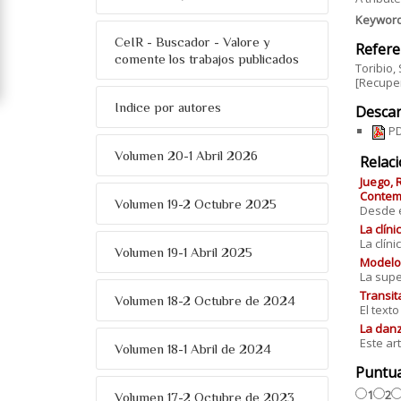
Keywor
CeIR - Buscador - Valore y
Refere
comente los trabajos publicados
Toribio,
[Recuper
Indice por autores
Descar
PD
Volumen 20-1 Abril 2026
Relac
Juego, 
Contemp
Volumen 19-2 Octubre 2025
Desde el
La clín
La clín
Volumen 19-1 Abril 2025
Modelos
La supe
Transit
Volumen 18-2 Octubre de 2024
El text
La danz
Este art
Volumen 18-1 Abril de 2024
Puntu
1
2
Volumen 17-2 Octubre de 2023