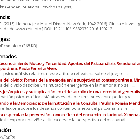
ds
: Gender, Relational Psychoanalysis,
ncia:
 S. (2016). Homenaje a Muriel Dimen (New York, 1942-2016). Clínica e Investig
ado de www.ceir.info ] DOI: 10.21110/19882939.2016.100212
gas:
F completo
(368 KB)
ionados:
Reconocimiento Mutuo y Terceridad: Aportes del Psicoanálisis Relacional a 
oránea. Paula Ferreira Alves
 psicoanálisis relacional, este artículo reflexiona sobre el juego ......
ica del olvido: formas de la memoria en la subjetividad contemporánea. M
ica del olvido describe una mutación emergente en la memoria: no se ......
 Jerárquicos y su implicación en el desarrollo de una terceridad generativ
rvisión psicoanalítica está atravesada por tensiones entre poder y v......
ando a la Democracia: De la Institución a la Consulta. Paulina Román Men
o reflexiona sobre los desafíos contemporáneos del psicoanálisis rel......
a especular: la perversión como reflejo del encuentro relacional. Ximena 
ículo explora una viñeta clínica desde la perspectiva del psicoanál......
ación
3
4
5