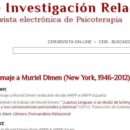
CEIR:REVISTA ON-LINE
CEIR - BUSCAD
>
naje a Muriel Dimen (New York, 1946-2012).
en:
naje a Muriel Dimen realizado desde IARPP e IARPP-España.
ambién el trabajo de
Muriel Dimen:
"¿Lapsus Linguae, o un desliz de la le
o y sus consecuencias personales y teóricas"
(2011).
Traducción de Soleda
s clave
:
Género
,
Psicoanálisis Relacional
ct:
e to Muriel Dimen from IARPP & IARPP-Spain.