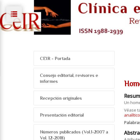
CEIR - Portada
Consejo editorial, revisores e
informes
Home
Resum
Recepción originales
Un home
Véase t
Presentación editorial
analític
Palabra
Números publicados (Vol.1-2007 a
Abstra
Vol. 12-2018)
A tribut