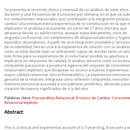
Se presenta el recorrido clínico y vivencial de un análisis de siete años
duración y una frecuencia de 4 sesiones por semana, en el que se su
los componentes relacionales que contribuyen a la integración psíquica
cambio. Una enriquecedora experiencia de co-construcción en la que 
implicados el analista y el paciente, un varón de 27 años (Ferran), que
atraviesa desde su adolescencia, aunque esporádicamente, crisis de
angustia confusional, con sentimientos de despersonalización y fugac
episodios alucinatorios. A partir de una integración inestable y “provisi
de su identidad, Ferran usará la experiencia de relación con su analist
como un telar donde tejer un entramado capaz de anudar tanto un anc
más firme para su experiencia de sí como hacer posible su apertura a
implicarse en relaciones de calidad. El análisis discurre como un escen
compartido para poner a prueba la vigencia del conjunto de conocimie
relacionales implícitos que bloquean su acceso a nuevas experiencias
mayor calidad relacional, desconfirmándolos. La experiencia emociona
genuina de la relación, integrada como reflexión compartida, reescribe 
memoria emocional asociada a sus patrones pretéritos, abriendo paso 
creación de nuevos significados de sí y del otro.
Palabras clave
:
Psicoanálisis Relacional
,
Proceso de Cambio
,
Conocimi
Relacional Implícito.
Abstract:
This is a clinical and experiential account of a 7-year long, 4-session a 