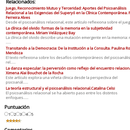
Relacionados:
Juego, Reconocimiento Mutuo y Terceridad: Aportes del Psicoanálisis
Relacional a las Exigencias del Superyó en la Clínica Contemporánea. 
Ferreira Alves
Desde el psicoanálisis relacional, este artículo reflexiona sobre el juego 
La clínica del olvido: formas de la memoria en la subjetividad
contemporánea. Miriam Velázquez Bay
La clínica del olvido describe una mutación emergente en la memoria: 
......
Transitando a la Democracia: De la Institución a la Consulta. Paulina 
Mendoza
El texto reflexiona sobre los desafíos contemporáneos del psicoanális
rel......
La danza especular: la perversión como reflejo del encuentro relaciona
Ximena Alai Bouchot de la Rocha
Este artículo explora una viñeta clínica desde la perspectiva del
psicoanál......
La teoría estructural y el psicoanálisis relacional.Catalina Celsi
El psicoanálisis relacional se ha abierto paso entre los distintos
enfoques......
Puntuación
1
2
3
4
5
Comentarios