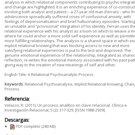
analysis in which relational components contributing to psychic integrat
and change are highlighted. It is an enriching experience of co-construc
involving both analyst and patient – a 27-year old man (Ferran) – who f
adolescence sporadically suffered crises of confusional anxiety, with
feelings of depersonalisation and brief hallucinatory episodes. Starting
an unstable and “provisional” integration of his identity, Ferran uses th
relational experience with his analyst as a loom on which to weave a 
where he could anchor a more solid self-experience as well as permitti
more fulfilling relationships. The analysis is a shared space in which exi
implicit relational knowing that was blocking access to new and more
satisfying relational experiences is put to the test and disproved. The
genuine emotional experience of the relationship, integrated as share
reflection, re-writes the emotional memory associated with his past pat
giving way to the creation of new meanings of self and other.
English Title: A Relational Psychoanalytic Process.
Keywords
: Relational Psychoanalysis, Implicit Relational Knowing, Chan
Process.
Referencia:
Velasco, R. (2011). Un proceso analítico en clave relacional. Clínica e
Investigación Relacional, 5 (2): 317-329. [ISSN 1988-2939].
Descargas:
PDF completo
(280 KB)