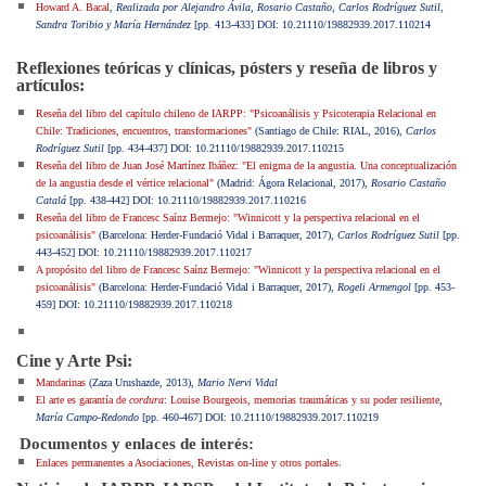
Howard A. Bacal
,
Realizada por Alejandro Ávila, Rosario Castaño, Carlos Rodríguez Sutil,
Sandra Toribio y María Hernández
[pp. 413-433] DOI: 10.21110/19882939.2017.110214
Reflexiones teóricas y clínicas, pósters y reseña de libros y
artículos:
Reseña del libro del capítulo chileno de IARPP: "Psicoanálisis y Psicoterapia Relacional en
Chile: Tradiciones, encuentros, transformaciones"
(Santiago de Chile: RIAL, 2016),
Carlos
Rodríguez Sutil
[pp. 434-437] DOI: 10.21110/19882939.2017.110215
Reseña del libro de Juan José Martínez Ibáñez: "El enigma de la angustia. Una conceptualización
de la angustia desde el vértice relacional"
(Madrid: Ágora Relacional, 2017),
Rosario Castaño
Catalá
[pp. 438-442] DOI: 10.21110/19882939.2017.110216
Reseña del libro de Francesc Saínz Bermejo: "Winnicott y la perspectiva relacional en el
psicoanálisis"
(Barcelona: Herder-Fundació Vidal i Barraquer, 2017),
Carlos Rodríguez Sutil
[pp.
443-452] DOI: 10.21110/19882939.2017.110217
A propósito del libro de Francesc Saínz Bermejo: "Winnicott y la perspectiva relacional en el
psicoanálisis"
(Barcelona: Herder-Fundació Vidal i Barraquer, 2017),
Rogeli Armengol
[pp. 453-
459] DOI: 10.21110/19882939.2017.110218
Cine y Arte Psi:
Mandarinas
(Zaza Urushazde, 2013),
Mario Nervi Vidal
El arte es garantía de
cordura
: Louise Bourgeois, memorias traumáticas y su poder resiliente
,
María Campo-Redondo
[pp. 460-467] DOI: 10.21110/19882939.2017.110219
Documentos y enlaces de interés:
.
Enlaces permanentes a Asociaciones, Revistas on-line y otros portales