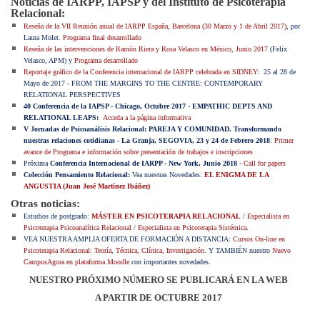
Noticias de IARPP, IAPSP y del Instituto de Psicoterapia
Relacional:
Reseña de la VII Reunión anual de IARPP España, Barcelona (30 Marzo y 1 de Abril 2017)
, por
Laura Molet.
Programa final desarrollado
Reseña de las intervenciones de Ramón Riera y Rosa Velasco en México, Junio 2017
(Felix
Velasco, APM) y
Programa desarrollado
Reportaje gráfico de la Conferencia internacional de IARPP celebrada en
SIDNEY
: 25 al 28 de
Mayo de 2017 - FROM THE MARGINS TO THE CENTRE: CONTEMPORARY
RELATIONAL PERSPECTIVES
40 Conferencia de la IAPSP - Chicago, Octubre 2017 - EMPATHIC DEPTS AND
RELATIONAL LEAPS:
Acceda a la página informativa
V Jornadas de Psicoanálisis Relacional: PAREJA Y COMUNIDAD. Transformando
nuestras relaciones cotidianas - La Granja, SEGOVIA, 23 y 24 de Febrero 2018
:
Primer
avance de Programa e información sobre p
resentación de trabajos e inscripciones
Próxima
Conferencia Internacional de IARPP - New York, Junio 2018
-
Call for papers
Colección Pensamiento Relacional:
Vea nuestras
Novedades:
EL ENIGMA DE LA
ANGUSTIA (Juan José Martínez Ibáñez)
Otras noticias:
Estudios de postgrado:
MÁSTER EN PSICOTERAPIA RELACIONAL
/
Especialista en
Psicoterapia Psicoanalítica Relacional
/
Especialista en Psicoterapia Sistémica
.
VEA NUESTRA AMPLIA OFERTA DE FORMACIÓN A DISTANCIA:
Cursos On-line en
Psicoterapia Relacional: Teoría, Técnica, Clínica, Investigación
. Y TAMBIÉN nuestro
Nuevo
CampusAgora en plataforma Moodle
con importantes novedades.
NUESTRO PRÓXIMO NÚMERO SE PUBLICARÁ EN LA WEB
A PARTIR DE OCTUBRE 2017