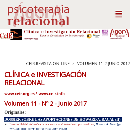
CEIR:REVISTA ON-LINE
VOLUMEN 11-2 JUNIO 2017
>
CLÍNICA e INVESTIGACIÓN
RELACIONAL
www.ceir.org.es
/
www.ceir.info
Volumen 11 - Nº 2 - Junio 2017
Originales:
DOSSIER SOBRE LAS APORTACIONES DE HOWARD A. BACAL (II)
La especificidad de la eficacia terapéutica en el tratamiento psicoanalítico
,
Howard A. Bacal
[pp.
217-231
] DOI: 10.21110/19882939.2017.110201