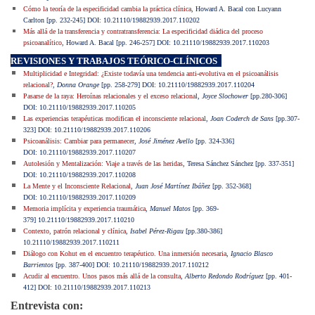
Cómo la teoría de la especificidad cambia la práctica clínica
, Howard A. Bacal con Lucyann
Carlton [pp. 232-245] DOI: 10.21110/19882939.2017.110202
Más allá de la transferencia y contratransferencia: La especificidad diádica del proceso
psicoanalítico
, Howard A. Bacal [pp. 246-257] DOI: 10.21110/19882939.2017.110203
REVISIONES Y TRABAJOS TEÓRICO-CLÍNICOS
Multiplicidad e Integridad: ¿Existe todavía una tendencia anti-evolutiva en el psicoanálisis
relacional?
,
Donna Orange
[pp. 258-279] DOI: 10.21110/19882939.2017.110204
Pasarse de la raya: Heroínas relacionales y el exceso relacional
,
Joyce Slochower
[pp.280-306]
DOI: 10.21110/19882939.2017.110205
Las experiencias terapéuticas modifican el inconsciente relacional
,
Joan Coderch de Sans
[pp.307-
323] DOI: 10.21110/19882939.2017.110206
Psicoanálisis: Cambiar para permanecer
,
José Jiménez Avello
[pp. 324-336]
DOI: 10.21110/19882939.2017.110207
Autolesión y Mentalización: Viaje a través de las heridas
, Teresa Sánchez Sánchez [pp. 337-351]
DOI: 10.21110/19882939.2017.110208
La Mente y el Inconsciente Relacional
,
Juan José Martínez Ibáñez
[pp. 352-368]
DOI: 10.21110/19882939.2017.110209
Memoria implícita y experiencia traumática
,
Manuel Matos
[pp. 369-
379] 10.21110/19882939.2017.110210
Contexto, patrón relacional y clínica
,
Isabel Pérez-Rigau
[pp.380-386]
10.21110/19882939.2017.110211
Diálogo con Kohut en el encuentro terapéutico. Una inmersión necesaria
,
Ignacio Blasco
Barrientos
[pp. 387-400] DOI: 10.21110/19882939.2017.110212
Acudir al encuentro. Unos pasos más allá de la consulta
,
Alberto Redondo Rodríguez
[pp. 401-
412] DOI: 10.21110/19882939.2017.110213
Entrevista con: