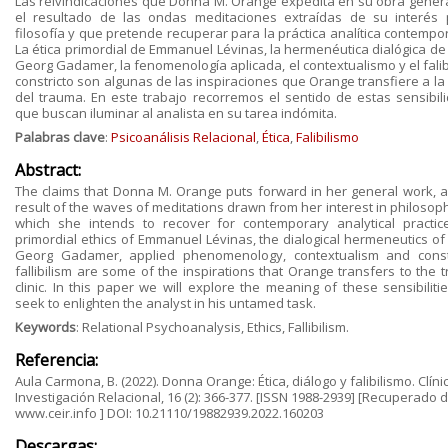
Las reivindicaciones que Donna M. Orange expedita en su obra genera
el resultado de las ondas meditaciones extraídas de su interés 
filosofía y que pretende recuperar para la práctica analítica contempo
La ética primordial de Emmanuel Lévinas, la hermenéutica dialógica de
Georg Gadamer, la fenomenología aplicada, el contextualismo y el falib
constricto son algunas de las inspiraciones que Orange transfiere a la 
del trauma. En este trabajo recorremos el sentido de estas sensibil
que buscan iluminar al analista en su tarea indómita.
Palabras clave
:
Psicoanálisis Relacional
,
Ética
,
Falibilismo
Abstract:
The claims that Donna M. Orange puts forward in her general work, a
result of the waves of meditations drawn from her interest in philosop
which she intends to recover for contemporary analytical practic
primordial ethics of Emmanuel Lévinas, the dialogical hermeneutics of
Georg Gadamer, applied phenomenology, contextualism and const
fallibilism are some of the inspirations that Orange transfers to the 
clinic. In this paper we will explore the meaning of these sensibiliti
seek to enlighten the analyst in his untamed task.
Keywords
: Relational Psychoanalysis, Ethics, Fallibilism.
Referencia:
Aula Carmona, B. (2022). Donna Orange: Ética, diálogo y falibilismo. Clíni
Investigación Relacional, 16 (2): 366-377. [ISSN 1988-2939] [Recuperado 
www.ceir.info ] DOI: 10.21110/19882939.2022.160203
Descargas: