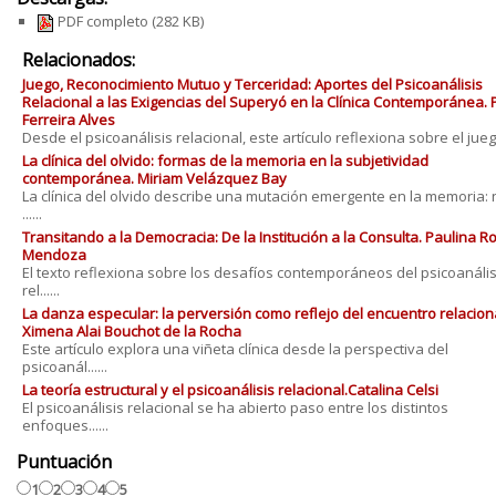
PDF completo
(282 KB)
Relacionados:
Juego, Reconocimiento Mutuo y Terceridad: Aportes del Psicoanálisis
Relacional a las Exigencias del Superyó en la Clínica Contemporánea. 
Ferreira Alves
Desde el psicoanálisis relacional, este artículo reflexiona sobre el juego 
La clínica del olvido: formas de la memoria en la subjetividad
contemporánea. Miriam Velázquez Bay
La clínica del olvido describe una mutación emergente en la memoria: 
......
Transitando a la Democracia: De la Institución a la Consulta. Paulina 
Mendoza
El texto reflexiona sobre los desafíos contemporáneos del psicoanális
rel......
La danza especular: la perversión como reflejo del encuentro relaciona
Ximena Alai Bouchot de la Rocha
Este artículo explora una viñeta clínica desde la perspectiva del
psicoanál......
La teoría estructural y el psicoanálisis relacional.Catalina Celsi
El psicoanálisis relacional se ha abierto paso entre los distintos
enfoques......
Puntuación
1
2
3
4
5