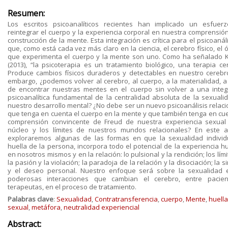
Resumen:
Los escritos psicoanalíticos recientes han implicado un esfuer
reintegrar el cuerpo y la experiencia corporal en nuestra comprensión
construcción de la mente. Esta integración es crítica para el psicoanál
que, como está cada vez más claro en la ciencia, el cerebro físico, el
que experimenta el cuerpo y la mente son uno. Como ha señalado 
(2013), “la psicoterapia es un tratamiento biológico, una terapia cer
Produce cambios físicos duraderos y detectables en nuestro cerebro
embargo, ¿podemos volver al cerebro, al cuerpo, a la materialidad, a 
de encontrar nuestras mentes en el cuerpo sin volver a una integ
psicoanalítica fundamental de la centralidad absoluta de la sexuali
nuestro desarrollo mental? ¿No debe ser un nuevo psicoanálisis relacio
que tenga en cuenta el cuerpo en la mente y que también tenga en cue
comprensión convincente de Freud de nuestra experiencia sexual
núcleo y los límites de nuestros mundos relacionales? En este ar
exploraremos algunas de las formas en que la sexualidad individu
huella de la persona, incorpora todo el potencial de la experiencia 
en nosotros mismos y en la relación: lo pulsional y la rendición; los lím
la pasión y la violación; la paradoja de la relación y la disociación; la s
y el deseo personal. Nuestro enfoque será sobre la sexualidad 
poderosas interacciones que cambian el cerebro, entre pacie
terapeutas, en el proceso de tratamiento.
Palabras clave
:
Sexualidad
,
Contratransferencia
,
cuerpo
,
Mente
,
huella
sexual
,
metáfora
,
neutralidad experiencial
Abstract: