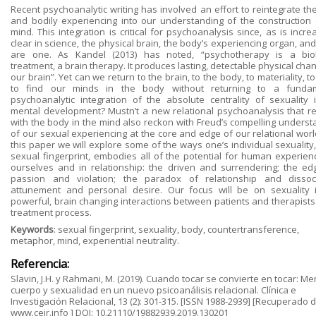
Recent psychoanalytic writing has involved an effort to reintegrate th
and bodily experiencing into our understanding of the construction 
mind. This integration is critical for psychoanalysis since, as is incre
clear in science, the physical brain, the body’s experiencing organ, an
are one. As Kandel (2013) has noted, “psychotherapy is a biol
treatment, a brain therapy. It produces lasting, detectable physical cha
our brain”. Yet can we return to the brain, to the body, to materiality, to
to find our minds in the body without returning to a funda
psychoanalytic integration of the absolute centrality of sexuality 
mental development? Mustn’t a new relational psychoanalysis that r
with the body in the mind also reckon with Freud’s compelling underst
of our sexual experiencing at the core and edge of our relational worl
this paper we will explore some of the ways one’s individual sexuality
sexual fingerprint, embodies all of the potential for human experienc
ourselves and in relationship: the driven and surrendering; the ed
passion and violation; the paradox of relationship and dissoci
attunement and personal desire. Our focus will be on sexuality 
powerful, brain changing interactions between patients and therapists 
treatment process.
Keywords
: sexual fingerprint, sexuality, body, countertransference,
metaphor, mind, experiential neutrality.
Referencia:
Slavin, J.H. y Rahmani, M. (2019). Cuando tocar se convierte en tocar: Me
cuerpo y sexualidad en un nuevo psicoanálisis relacional. Clínica e
Investigación Relacional, 13 (2): 301-315. [ISSN 1988-2939] [Recuperado 
www.ceir.info ] DOI: 10.21110/19882939.2019.130201