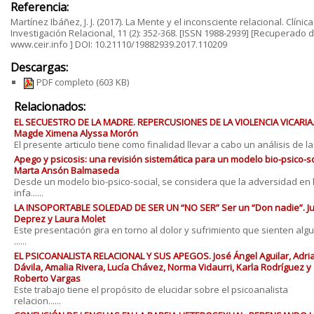
Referencia:
Martínez Ibáñez, J. J. (2017). La Mente y el inconsciente relacional. Clínica
Investigación Relacional, 11 (2): 352-368. [ISSN 1988-2939] [Recuperado 
www.ceir.info ] DOI: 10.21110/19882939.2017.110209
Descargas:
PDF completo
(603 KB)
Relacionados:
EL SECUESTRO DE LA MADRE. REPERCUSIONES DE LA VIOLENCIA VICARIA
Magde Ximena Alyssa Morón
El presente articulo tiene como finalidad llevar a cabo un análisis de la v.
Apego y psicosis: una revisión sistemática para un modelo bio-psico-so
Marta Ansón Balmaseda
Desde un modelo bio-psico-social, se considera que la adversidad en 
infa......
LA INSOPORTABLE SOLEDAD DE SER UN “NO SER” Ser un “Don nadie”. Ju
Deprez y Laura Molet
Este presentación gira en torno al dolor y sufrimiento que sienten alg
......
EL PSICOANALISTA RELACIONAL Y SUS APEGOS. José Ángel Aguilar, Adri
Dávila, Amalia Rivera, Lucía Chávez, Norma Vidaurri, Karla Rodríguez y
Roberto Vargas
Este trabajo tiene el propósito de elucidar sobre el psicoanalista
relacion......