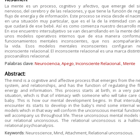
La mente es un proceso, cognitivo y afectivo, que emerge del s
nervioso, del cerebro y de las
relaciones, y que tiene la función de reg
flujo de energía y de información. Este proceso se inicia
desde el nacim
en una situación muy particular, que es el la de la intimidad con a
que
cuidará de ese bebé. Así es como comienza nuestro desarrollo m
En ese encuentro
intersubjetivo se van desarrollando en la mente del
unos modelos operativos internos que de
esa manera conforma
funcionamientos mentales inconscientes, que nos acompañará
la
vida. Esos modelos mentales inconscientes configuran nu
inconsciente relacional. El
inconsciente relacional es una marca distint
psicoanálisis relacional.
Palabras clave
:
Neurociencia
,
Apego
,
Inconsciente Relacional.
,
Mente
Abstract:
The mind is a cognitive and affective process that emerges from the n
system, and
relationships, and has the function of regulating the f
energy and information. This process
starts at birth, in a very par
situation, which is that of intimacy with someone who will take care
baby. This is how our mental development begins. In that intersubj
encounter its starts
to develop in the baby's mind some internal w
models which in that way will conform the
unconscious mental functions
will accompany us throughout life. These unconscious mental
models
our relational unconscious. The relational unconscious is a hallm
relational
psychoanalysis.
Keywords
: Neuroscience, Mind, Attachment, Relational unconscious.