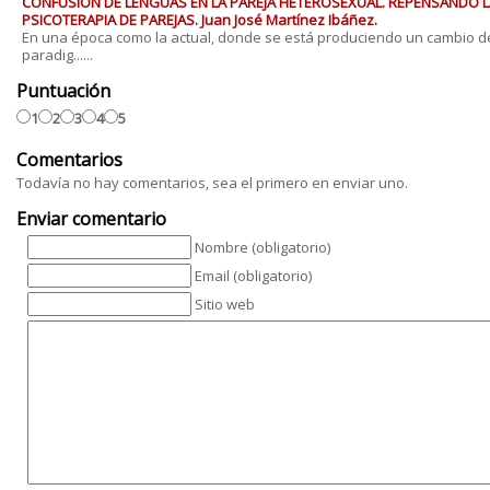
CONFUSIÓN DE LENGUAS EN LA PAREJA HETEROSEXUAL. REPENSANDO L
PSICOTERAPIA DE PAREJAS. Juan José Martínez Ibáñez.
En una época como la actual, donde se está produciendo un cambio d
paradig......
Puntuación
1
2
3
4
5
Comentarios
Todavía no hay comentarios, sea el primero en enviar uno.
Enviar comentario
Nombre (obligatorio)
Email (obligatorio)
Sitio web