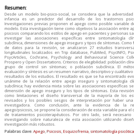
Resumen:
Desde un modelo bio-psico-social, se considera que la adversidad
infancia es un predictor del desarrollo de los trastornos psicó
Investigaciones previas proponen el apego como posible variable d
modelo. Esta investigación tiene como objetivos la asociación entre a
psicosis comparando los estilos de apego en pacientes y personas sa
investigar las asociaciones específicas entre sintomatología clí
subclínica, dimensiones de apego inseguro y tipos de síntomas. Como 
de datos para la revisión, se analizaron 27 estudios transvers
longitudinales localizados en Trip database, PubMed, PsycINFO, Psi
PsycArticles, Cochrane, Psychology and Behavioural Science Colle
Prospero y Open Dissertations. Criterios de elegibilidad: población clín
grupo de control sin síntomas; o población subclínica. El mét
evaluación y síntesis es un resumen narrativo, descriptivo y cualitativo
resultados de los estudios. El resultado es que se ha encontrado evi
unánime de la relación entre apego inseguro y sintomatología clí
subclínica; hay evidencia mixta sobre las asociaciones específicas se
dimensión de apego inseguro y los tipos de síntomas. Esta revisión
como limitaciones el diseño transversal de la mayoría de los es
revisados y los posibles sesgos de interpretación por haber una
investigadora. Como conclusión, ante la evidencia de la re
apego/psicosis, se propone la consideración de esta variable para el 
de tratamientos psicoterapéuticos. Por otro lado, será necesario 
investigando sobre naturaleza de esta asociación utilizando dise
investigación más robustos.
Palabras clave
:
Apego
,
Psicosis
,
Esquizofrenia
,
sintomatología psicótica