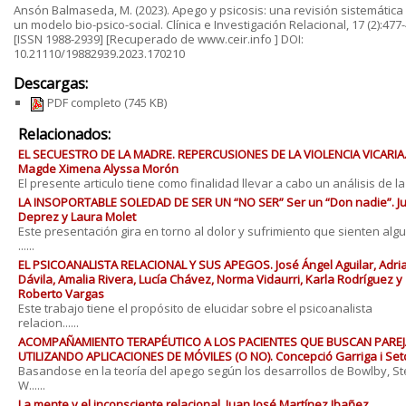
Ansón Balmaseda, M. (2023). Apego y psicosis: una revisión sistemática
un modelo bio-psico-social. Clínica e Investigación Relacional, 17 (2):477-
[ISSN 1988-2939] [Recuperado de www.ceir.info ] DOI:
10.21110/19882939.2023.170210
Descargas:
PDF completo
(745 KB)
Relacionados:
EL SECUESTRO DE LA MADRE. REPERCUSIONES DE LA VIOLENCIA VICARIA
Magde Ximena Alyssa Morón
El presente articulo tiene como finalidad llevar a cabo un análisis de la v.
LA INSOPORTABLE SOLEDAD DE SER UN “NO SER” Ser un “Don nadie”. Ju
Deprez y Laura Molet
Este presentación gira en torno al dolor y sufrimiento que sienten alg
......
EL PSICOANALISTA RELACIONAL Y SUS APEGOS. José Ángel Aguilar, Adri
Dávila, Amalia Rivera, Lucía Chávez, Norma Vidaurri, Karla Rodríguez y
Roberto Vargas
Este trabajo tiene el propósito de elucidar sobre el psicoanalista
relacion......
ACOMPAÑAMIENTO TERAPÉUTICO A LOS PACIENTES QUE BUSCAN PAREJ
UTILIZANDO APLICACIONES DE MÓVILES (O NO). Concepció Garriga i Set
Basandose en la teoría del apego según los desarrollos de Bowlby, St
W......
La mente y el inconsciente relacional. Juan José Martínez Ibañez