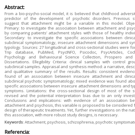
Abstract:
From a bio-psycho-social model, it is believed that childhood adversit
predictor of the development of psychotic disorders. Previous s
suggest that attachment might be a variable in this model. Objec
Primary: to investigate the association between attachment and psyc
by comparing patients’ attachment styles with those of healthy indivi
Secondary: to investigate the specific associations between clinic
subclinical symptomatology, insecure attachment dimensions and s
typology. Sources: 27 longitudinal and cross-sectional studies were fo
Trip database, PubMed, PsycINFO, Psicodoc, PsycArticles, Coc
Psychology and Behavioural Science Collection, Prospero an
Dissertations. Ellegibility Criteria: clinical samples with control gr
subclinical samples. Appraisal and synthesis method: a narrative, desc
and qualitative summary of the results. Results: consistent eviden
found of an association between insecure attachment and clinic
subclinical psychotic symptomatology; mixed evidence was found abo
specific associations between insecure attachment dimensions and ty
symptoms. Limitations: the cross-sectional design of most of the s
revised and the potential interpretation bias due to an only investi
Conclusions and implications: with evidence of an association b
attachment and psychosis, this variable is proposed to be considered f
design of therapeutic treatments. Yet, further investigations on the na
this association, with more robust study designs, is necessary.
Keywords
: Attachment, psychosis, schizophrenia, psychotic symptomat
Referencia: