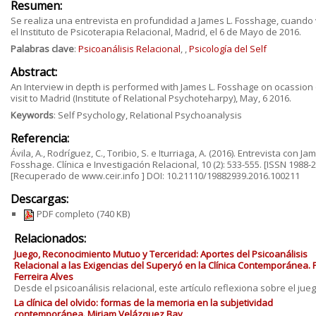
Resumen:
Se realiza una entrevista en profundidad a James L. Fosshage, cuando 
el Instituto de Psicoterapia Relacional, Madrid, el 6 de Mayo de 2016.
Palabras clave
:
Psicoanálisis Relacional
,
,
Psicología del Self
Abstract:
An Interview in depth is performed with James L. Fosshage on ocassion 
visit to Madrid (Institute of Relational Psychoteharpy), May, 6 2016.
Keywords
: Self Psychology, Relational Psychoanalysis
Referencia:
Ávila, A., Rodríguez, C., Toribio, S. e Iturriaga, A. (2016). Entrevista con Jam
Fosshage. Clínica e Investigación Relacional, 10 (2): 533-555. [ISSN 1988-
[Recuperado de www.ceir.info ] DOI: 10.21110/19882939.2016.100211
Descargas:
PDF completo
(740 KB)
Relacionados:
Juego, Reconocimiento Mutuo y Terceridad: Aportes del Psicoanálisis
Relacional a las Exigencias del Superyó en la Clínica Contemporánea. 
Ferreira Alves
Desde el psicoanálisis relacional, este artículo reflexiona sobre el juego 
La clínica del olvido: formas de la memoria en la subjetividad
contemporánea. Miriam Velázquez Bay