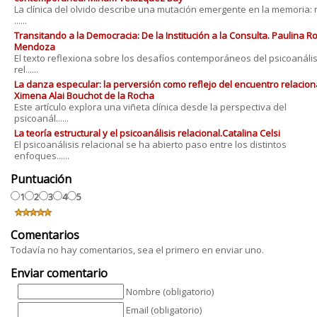
La clínica del olvido describe una mutación emergente en la memoria: 
......
Transitando a la Democracia: De la Institución a la Consulta. Paulina 
Mendoza
El texto reflexiona sobre los desafíos contemporáneos del psicoanális
rel......
La danza especular: la perversión como reflejo del encuentro relaciona
Ximena Alai Bouchot de la Rocha
Este artículo explora una viñeta clínica desde la perspectiva del
psicoanál......
La teoría estructural y el psicoanálisis relacional.Catalina Celsi
El psicoanálisis relacional se ha abierto paso entre los distintos
enfoques......
Puntuación
1
2
3
4
5
Comentarios
Todavía no hay comentarios, sea el primero en enviar uno.
Enviar comentario
Nombre (obligatorio)
Email (obligatorio)