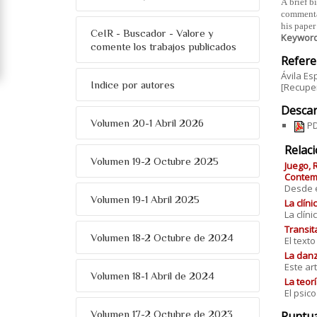
A brief b
commenta
his pape
CeIR - Buscador - Valore y
Keywor
comente los trabajos publicados
Refere
Ávila Es
Indice por autores
[Recuper
Descar
Volumen 20-1 Abril 2026
PD
Relac
Volumen 19-2 Octubre 2025
Juego, 
Contemp
Desde el
Volumen 19-1 Abril 2025
La clín
La clín
Transit
Volumen 18-2 Octubre de 2024
El text
La danz
Este art
Volumen 18-1 Abril de 2024
La teorí
El psic
Volumen 17-2 Octubre de 2023
Puntu