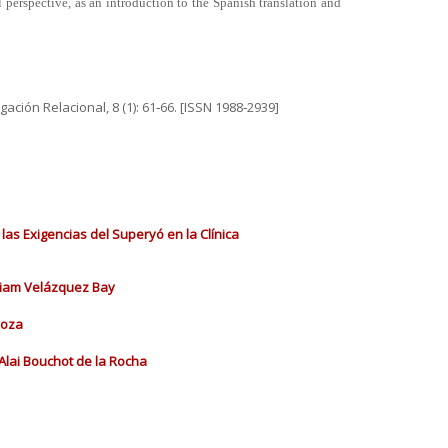
l perspective, as an introduction to the Spanish translation and
ación Relacional, 8 (1): 61‐66. [ISSN 1988‐2939]
las Exigencias del Superyó en la Clínica
iriam Velázquez Bay
doza
Alai Bouchot de la Rocha