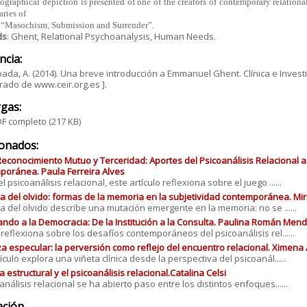
iographical depiction is presented of one of the creators of contemporary relationa
ries of
r “Masochism, Submission and Surrender”.
ds
: Ghent, Relational Psychoanalysis, Human Needs.
ncia:
pada, A. (2014). Una breve introducción a Emmanuel Ghent. Clínica e Investig
ado de www.ceir.org.es ].
gas:
F completo
(217 KB)
ionados:
Reconocimiento Mutuo y Terceridad: Aportes del Psicoanálisis Relacional a 
oránea. Paula Ferreira Alves
 psicoanálisis relacional, este artículo reflexiona sobre el juego ......
ica del olvido: formas de la memoria en la subjetividad contemporánea. M
ica del olvido describe una mutación emergente en la memoria: no se ......
ando a la Democracia: De la Institución a la Consulta. Paulina Román Men
o reflexiona sobre los desafíos contemporáneos del psicoanálisis rel......
a especular: la perversión como reflejo del encuentro relacional. Ximena 
ículo explora una viñeta clínica desde la perspectiva del psicoanál......
a estructural y el psicoanálisis relacional.Catalina Celsi
oanálisis relacional se ha abierto paso entre los distintos enfoques......
ación