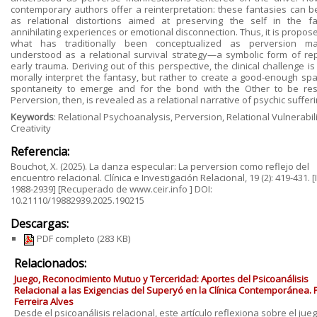
contemporary authors offer a reinterpretation: these fantasies can b
as relational distortions aimed at preserving the self in the f
annihilating experiences or emotional disconnection. Thus, it is propos
what has traditionally been conceptualized as perversion m
understood as a relational survival strategy—a symbolic form of rep
early trauma. Deriving out of this perspective, the clinical challenge is
morally interpret the fantasy, but rather to create a good-enough spa
spontaneity to emerge and for the bond with the Other to be res
Perversion, then, is revealed as a relational narrative of psychic sufferi
Keywords
: Relational Psychoanalysis, Perversion, Relational Vulnerabili
Creativity
Referencia:
Bouchot, X. (2025). La danza especular: La perversion como reflejo del
encuentro relacional. Clínica e Investigación Relacional, 19 (2): 419-431. 
1988-2939] [Recuperado de www.ceir.info ] DOI:
10.21110/19882939.2025.190215
Descargas:
PDF completo
(283 KB)
Relacionados:
Juego, Reconocimiento Mutuo y Terceridad: Aportes del Psicoanálisis
Relacional a las Exigencias del Superyó en la Clínica Contemporánea. 
Ferreira Alves
Desde el psicoanálisis relacional, este artículo reflexiona sobre el juego 