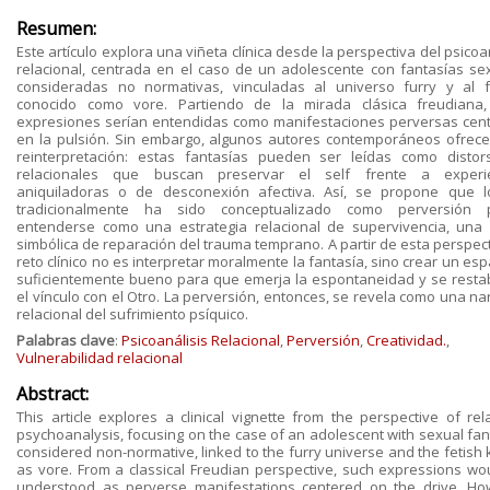
Resumen:
Este artículo explora una viñeta clínica desde la perspectiva del psicoa
relacional, centrada en el caso de un adolescente con fantasías se
consideradas no normativas, vinculadas al universo furry y al f
conocido como vore. Partiendo de la mirada clásica freudiana,
expresiones serían entendidas como manifestaciones perversas cen
en la pulsión. Sin embargo, algunos autores contemporáneos ofrec
reinterpretación: estas fantasías pueden ser leídas como distor
relacionales que buscan preservar el self frente a experie
aniquiladoras o de desconexión afectiva. Así, se propone que 
tradicionalmente ha sido conceptualizado como perversión 
entenderse como una estrategia relacional de supervivencia, una
simbólica de reparación del trauma temprano. A partir de esta perspect
reto clínico no es interpretar moralmente la fantasía, sino crear un esp
suficientemente bueno para que emerja la espontaneidad y se resta
el vínculo con el Otro. La perversión, entonces, se revela como una na
relacional del sufrimiento psíquico.
Palabras clave
:
Psicoanálisis Relacional
,
Perversión
,
Creatividad.
,
Vulnerabilidad relacional
Abstract:
This article explores a clinical vignette from the perspective of rela
psychoanalysis, focusing on the case of an adolescent with sexual fan
considered non-normative, linked to the furry universe and the fetish
as vore. From a classical Freudian perspective, such expressions wo
understood as perverse manifestations centered on the drive. Ho