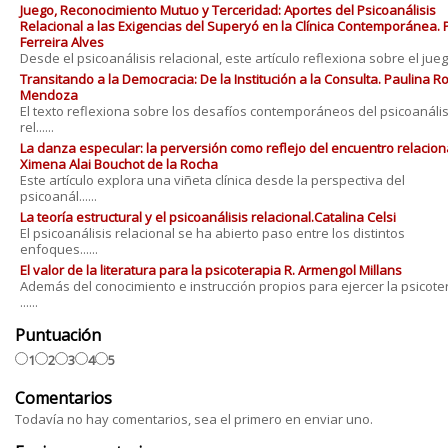
Juego, Reconocimiento Mutuo y Terceridad: Aportes del Psicoanálisis
Relacional a las Exigencias del Superyó en la Clínica Contemporánea. 
Ferreira Alves
Desde el psicoanálisis relacional, este artículo reflexiona sobre el juego 
Transitando a la Democracia: De la Institución a la Consulta. Paulina 
Mendoza
El texto reflexiona sobre los desafíos contemporáneos del psicoanális
rel......
La danza especular: la perversión como reflejo del encuentro relaciona
Ximena Alai Bouchot de la Rocha
Este artículo explora una viñeta clínica desde la perspectiva del
psicoanál......
La teoría estructural y el psicoanálisis relacional.Catalina Celsi
El psicoanálisis relacional se ha abierto paso entre los distintos
enfoques......
El valor de la literatura para la psicoterapia R. Armengol Millans
Además del conocimiento e instrucción propios para ejercer la psicote
......
Puntuación
1
2
3
4
5
Comentarios
Todavía no hay comentarios, sea el primero en enviar uno.