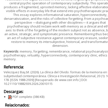
central psychic operation of contemporary subjectivity. This operat
produces a fragmented, uprooted memory, lacking affective elaboration
visible effects in everyday life that extend into psychotherapeutic prac
This essay explores informational saturation, hyperconnectivity,
denarrativization, and the risks of collective forgetting. From a psychoa
perspective —dialoguing with other disciplines— it argues that
psychotherapy should reclaim work with memory as a clinical and eth
axis: to think of the forgetting of the modern subject not as absence, b
an active, strategic, and symptomatic presence. Remembering thus b
an act of subjective resistance against contemporary erasure, seekin
restore to memory its intersubjective, historical, and transformati
dimension.
Keywords
: memory, forgetting, remembrance, relational psychoanalysis
psychotherapy, virtuality, hyperconnectivity, contemporary clinic, ethics
memory.
Referencia:
Velezquez Bay,M. (2026). La clínica del Olvido: formas de la memoria en 
subjetividad contemporánea. Clínica e Investigación Relacional, 20 (1): 1
178. [ISSN 1988-2939] [Recuperado de www.ceir.info ] DOI:
10.21110/19882939.2026.20010115
Descargas:
PDF completo
(386 KB)
Relacionados: