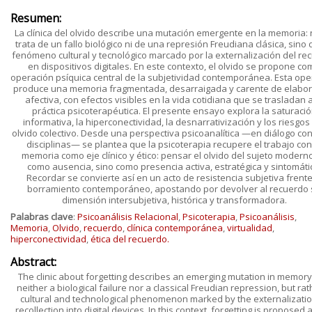
Resumen:
La clínica del olvido describe una mutación emergente en la memoria:
trata de un fallo biológico ni de una represión Freudiana clásica, sino
fenómeno cultural y tecnológico marcado por la externalización del re
en dispositivos digitales. En este contexto, el olvido se propone co
operación psíquica central de la subjetividad contemporánea. Esta ope
produce una memoria fragmentada, desarraigada y carente de elabor
afectiva, con efectos visibles en la vida cotidiana que se trasladan a
práctica psicoterapéutica. El presente ensayo explora la saturaci
informativa, la hiperconectividad, la desnarrativización y los riesgos
olvido colectivo. Desde una perspectiva psicoanalítica —en diálogo con
disciplinas— se plantea que la psicoterapia recupere el trabajo con
memoria como eje clínico y ético: pensar el olvido del sujeto modern
como ausencia, sino como presencia activa, estratégica y sintomáti
Recordar se convierte así en un acto de resistencia subjetiva frente
borramiento contemporáneo, apostando por devolver al recuerdo 
dimensión intersubjetiva, histórica y transformadora.
Palabras clave
:
Psicoanálisis Relacional
,
Psicoterapia
,
Psicoanálisis
,
Memoria
,
Olvido
,
recuerdo
,
clínica contemporánea
,
virtualidad
,
hiperconectividad
,
ética del recuerdo.
Abstract:
The clinic about forgetting describes an emerging mutation in memory: 
neither a biological failure nor a classical Freudian repression, but rat
cultural and technological phenomenon marked by the externalizatio
recollection into digital devices. In this context, forgetting is proposed 