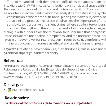
effects of melancholic self-demand and difficulties in symbolization, br
into dialogue D. W. Winnicott’s contributions on transitional space with 
Benjamin’s concepts of thirdness and mutual recognition. Play is appr
as an intersubjective field in which the analyst participates in the symbo
construction of the therapeutic bond, placing their own subjectivity at
service of the process. The article emphasizes the importance of anal
sensitivity to regressive and silent states, where subtle interventions
sustain the rhythm of the encounter and allow meaning to emerge. 
dialogue with authors from the relational field, it argues that analytic li
must include the unspeakable, emptiness, and the unrepresented, an
practice—beyond verbal interpretation—requires cultivating being-wi
the production of thirdness as ethical and creative forms of presen
Keywords
: relational psychoanalysis, play, thirdness, mutual recognitio
tyrannical superego, contemporaneity.
Referencia:
Ferreira, P. (2026). Juego, Reconocimiento Mutuo y Terceridad: Aportes d
Psicoanálisis Relacional a las Exigencias del Superyó en la Clínica
Contemporánea, 20 (1): 377-393. [ISSN 1988-2939] [Recuperado de
www.ceir.info ] DOI: 10.21110/19882939.2026.200128
Descargas:
PDF completo
(540 KB)
Relacionados:
La clínica del olvido: formas de la memoria en la subjetividad