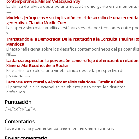
contemporánea. Miriam Velázquez Bay
La clínica del olvido describe una mutación emergente en la memoria: 
......
Modelos Jerárquicos y su implicación en el desarrollo de una tercerida
generativa. Claudia Morillo Cury
La supervisión psicoanalítica está atravesada por tensiones entre po
v......
Transitando a la Democracia: De la Institución a la Consulta. Paulina 
Mendoza
El texto reflexiona sobre los desafíos contemporáneos del psicoanális
rel......
La danza especular: la perversión como reflejo del encuentro relaciona
Ximena Alai Bouchot de la Rocha
Este artículo explora una viñeta clínica desde la perspectiva del
psicoanál......
La teoría estructural y el psicoanálisis relacional.Catalina Celsi
El psicoanálisis relacional se ha abierto paso entre los distintos
enfoques......
Puntuación
1
2
3
4
5
Comentarios
Todavía no hay comentarios, sea el primero en enviar uno.
Enviar comentario