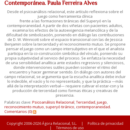
Contemporánea. Paula Ferreira Alves
Desde el psicoanálisis relacional, este artículo reflexiona sobre el
juego como herramienta clínica
frente a las formaciones tiránicas del Superyó en la
contemporaneidad. A partir de dos viñetas con pacientes adultos,
examina los efectos de la autoexigencia melancólica y de la
dificultad de simbolización, poniendo en diálogo las contribuciones
de D. W. Winnicott sobre el espacio transicional con las de Jessica
Benjamin sobre la terceridad y el reconocimiento mutuo. Se propone
pensar el juego como un campo intersubjetivo en el que el analista
participa en la co-construcción simbólica del vínculo, poniendo su
propia subjetividad al servicio del proceso. Se enfatiza la necesidad
de una sensibilidad analítica ante estados regresivos y silenciosos,
donde intervenciones sutiles pueden sostener el ritmo del
encuentro y hacer germinar sentido. En diálogo con autores del
campo relacional, se argumenta que la escucha analítica debe incluir
lo indecible, el vacío y lo no representado, y que la práctica —más
allá de la interpretación verbal— requiere cultivar el estar-con y la
producción de terceridad como formas éticas y creativas de
presencia.
Palabras clave:
Psicoanálisis Relacional
,
Terceridad
,
juego
,
reconocimiento mutuo
,
superyó tiránico
,
contemporaneidad.
Comentarios (0)
Copyright 2006-2026 Ágora Relacional, S.L.
|
Política de privacidad
|
Términos de uso