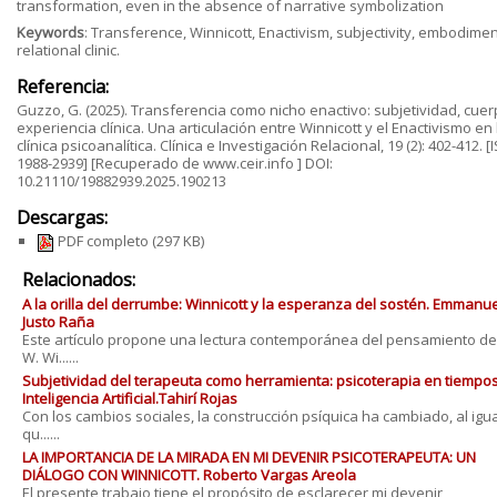
transformation, even in the absence of narrative symbolization
Keywords
: Transference, Winnicott, Enactivism, subjectivity, embodimen
relational clinic.
Referencia:
Guzzo, G. (2025). Transferencia como nicho enactivo: subjetividad, cuer
experiencia clínica. Una articulación entre Winnicott y el Enactivismo en 
clínica psicoanalítica. Clínica e Investigación Relacional, 19 (2): 402-412. [
1988-2939] [Recuperado de www.ceir.info ] DOI:
10.21110/19882939.2025.190213
Descargas:
PDF completo
(297 KB)
Relacionados:
A la orilla del derrumbe: Winnicott y la esperanza del sostén. Emmanue
Justo Raña
Este artículo propone una lectura contemporánea del pensamiento de
W. Wi......
Subjetividad del terapeuta como herramienta: psicoterapia en tiempo
Inteligencia Artificial.Tahirí Rojas
Con los cambios sociales, la construcción psíquica ha cambiado, al igua
qu......
LA IMPORTANCIA DE LA MIRADA EN MI DEVENIR PSICOTERAPEUTA: UN
DIÁLOGO CON WINNICOTT. Roberto Vargas Areola
El presente trabajo tiene el propósito de esclarecer mi devenir