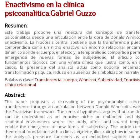
Enactivismo en la clínica
psicoanalítica.Gabriel Guzzo
Resumen:
Este trabajo propone una relectura del concepto de transfe
psicoanalítica desde una articulación entre la obra de Donald Winnicot
Enactivismo. La hipótesis central sostiene que la transferencia pue
comprendida como un nicho enactivo: un entorno relacional encar
dinámico donde el cuerpo, el afecto y la temporalidad compartida permi
emergencia de nuevas formas de subjetividad. El artículo c
fundamentos teóricos con una viñeta clínica que ilustra cómo, en c
casos, la presencia del analista actúa como soporte encarn
transformación psíquica, incluso en ausencia de simbolización narrativ
Palabras clave
:
Transferencia
,
cuerpo
,
Winnicott
,
Subjetividad
,
Enactiv
clínica relacional
Abstract:
This paper proposes a re-reading of the psychoanalytic conc
transference through an articulation between Donald Winnicott's wo
the Enactivism framework. The central hypothesis argues that transf
can be understood as an enactive niche: an embodied and dy
relational environment where the body, affect and shared tempo
enable the emergence of new forms of subjectivity. The article co
theoretical foundations with a clinical vignette, illustrating how in som
the analyst’s presence functions as an embodied support for p