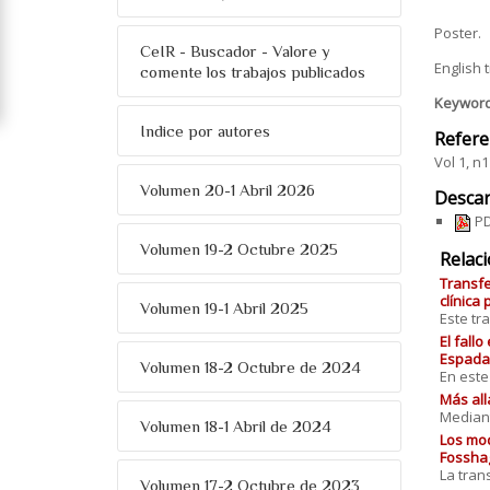
Poster.
CeIR - Buscador - Valore y
English 
comente los trabajos publicados
Keywor
Indice por autores
Refere
Vol 1, n1
Volumen 20-1 Abril 2026
Descar
PD
Volumen 19-2 Octubre 2025
Relac
Transfe
clínica
Volumen 19-1 Abril 2025
Este tr
El fall
Espada 
Volumen 18-2 Octubre de 2024
En este
Más all
Mediant
Volumen 18-1 Abril de 2024
Los mod
Fossha
La tran
Volumen 17-2 Octubre de 2023