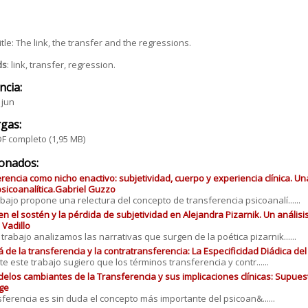
title: The link, the transfer and the regressions.
ds
: link, transfer, regression.
ncia:
 jun
gas:
F completo
(1,95 MB)
ionados:
rencia como nicho enactivo: subjetividad, cuerpo y experiencia clínica. Una
 psicoanalítica.Gabriel Guzzo
abajo propone una relectura del concepto de transferencia psicoanalí......
o en el sostén y la pérdida de subjetividad en Alejandra Pizarnik. Un análisi
Vadillo
 trabajo analizamos las narrativas que surgen de la poética pizarnik......
á de la transferencia y la contratransferencia: La Especificidad Diádica de
e este trabajo sugiero que los términos transferencia y contr......
elos cambiantes de la Transferencia y sus implicaciones clínicas: Supues
ge
sferencia es sin duda el concepto más importante del psicoan&......