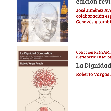
edición rev
José Jiménez Ave
colaboración esp
Genovés y tambi
Colección PENSAM
(Serie Serie Ensayos
La Dignida
Roberto Vargas 