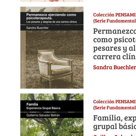
Colección PENSAM
(Serie Fundamental
Permanezco
como psicot
pesares y a
carrera clín
Sandra Buechle
Colección PENSAM
(Serie Fundamental
Familia, ex
grupal bási