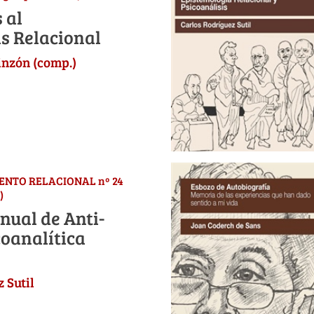
 al
is Relacional
nzón (comp.)
IENTO RELACIONAL nº 24
)
ual de Anti-
coanalítica
 Sutil