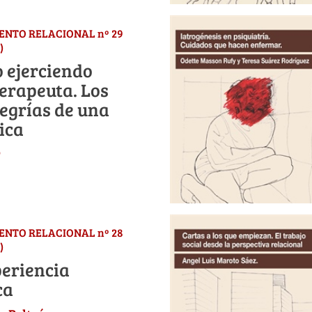
IENTO RELACIONAL nº 29
)
 ejerciendo
erapeuta. Los
legrías de una
ica
r
IENTO RELACIONAL nº 28
)
periencia
ca