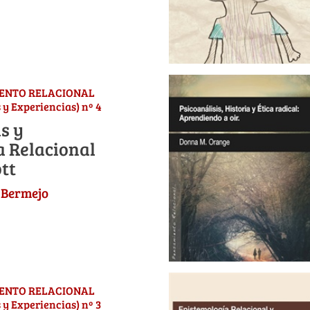
IENTO RELACIONAL
 y Experiencias) nº 4
s y
a Relacional
tt
 Bermejo
IENTO RELACIONAL
 y Experiencias) nº 3