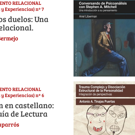
IENTO RELACIONAL
 y Experiencias) nº 7
los duelos: Una
elacional.
Bermejo
IENTO RELACIONAL
 y Experiencias) nº 6
 en castellano:
uía de Lectura
aparrós