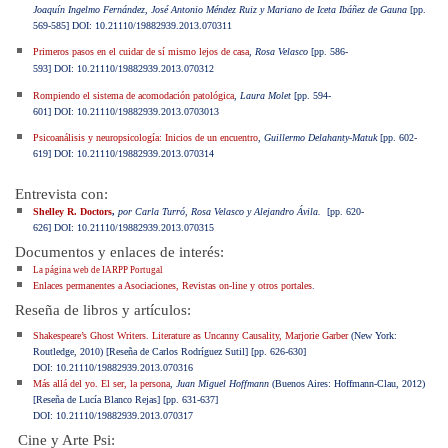
Joaquín Ingelmo Fernández, José Antonio Méndez Ruiz y Mariano de Iceta Ibáñez de Gauna
[pp.
569-585]
DOI: 10.21110/19882939.2013.070311
Primeros pasos en el cuidar de sí mismo lejos de casa
,
Rosa Velasco
[pp. 586-
593]
DOI: 10.21110/19882939.2013.070312
Rompiendo el sistema de acomodación patológica
,
Laura Molet
[pp. 594-
601]
DOI: 10.21110/19882939.2013.0703013
Psicoanálisis y neuropsicología: Inicios de un encuentro
,
Guillermo Delahanty-Matuk
[pp. 602-
619]
DOI: 10.21110/19882939.2013.070314
Entrevista con:
Shelley R. Doctors
,
por Carla Turró, Rosa Velasco y Alejandro Ávila.
[pp. 620-
626]
DOI: 10.21110/19882939.2013.070315
Documentos y enlaces de interés:
La página web de IARPP Portugal
Enlaces permanentes a Asociaciones, Revistas on-line y otros portales
.
Reseña de libros y artículos:
Shakespeare’s Ghost Writers. Literature as Uncanny Causality,
Marjorie Garber
(New York:
Routledge, 2010) [Reseña de Carlos Rodríguez Sutil]
[pp. 626-630
]
DOI: 10.21110/19882939.2013.070316
Más allá del yo. El ser, la persona
,
Juan Miguel Hoffmann
(Buenos Aires: Hoffmann-Clau, 2012)
[Reseña de Lucía Blanco Rejas] [pp. 631-637]
DOI: 10.21110/19882939.2013.070317
Cine y Arte Psi: