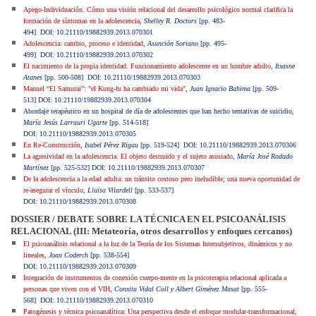
Apego-Individuación. Cómo una visión relacional del desarrollo psicológico normal clarifica la
formación de síntomas en la adolescencia
,
Shelley R. Doctors
[pp. 483-
494]
DOI: 10.21110/19882939.2013.070301
Adolescencia: cambio, proceso e identidad
,
Asunción Soriano
[pp. 495-
499]
DOI: 10.21110/19882939.2013.070302
El nacimiento de la propia identidad. Funcionamiento adolescente en un hombre adulto
,
Itxasne
Atanes
[pp. 500-508]
DOI: 10.21110/19882939.2013.070303
Manuel “El Samurai”: "el Kung-fu ha cambiado mi vida"
,
Juan Ignacio Bahima
[pp. 509-
513]
DOI: 10.21110/19882939.2013.070304
Abordaje terapéutico en un hospital de día de adolescentes que han hecho tentativas de suicidio,
María Jesús Larrauri Ugarte
[pp. 514-518]
DOI: 10.21110/19882939.2013.070305
En Re-Construcción
,
Isabel Pérez Rigau
[pp. 519-524]
DOI: 10.21110/19882939.2013.070306
La agresividad en la adolescencia. El objeto destruido y el sujeto asustado
,
María José Rodado
Martínez
[pp. 525-532]
DOI: 10.21110/19882939.2013.070307
De la adolescencia a la edad adulta: un tránsito costoso pero ineludible; una nueva oportunidad de
re-asegurar el vínculo
,
Lluïsa Vilardell
[pp. 533-537]
DOI: 10.21110/19882939.2013.070308
DOSSIER / DEBATE SOBRE LA TÉCNICA EN EL PSICOANÁLISIS
RELACIONAL (III: Metateoría, otros desarrollos y enfoques cercanos)
El psicoanálisis relacional a la luz de la Teoría de los Sistemas Intersubjetivos, dinámicos y no
lineales
,
Joan Coderch
[pp. 538-554]
DOI: 10.21110/19882939.2013.070309
Integración de instrumentos de conexión cuerpo-mente en la psicoterapia relacional aplicada a
personas que viven con el VIH
,
Conxita Vidal Coll y Albert Giménez Masat
[pp. 555-
568]
DOI: 10.21110/19882939.2013.070310
Patogénesis y técnica psicoanalítica: Una perspectiva desde el enfoque modular-transformacional
,