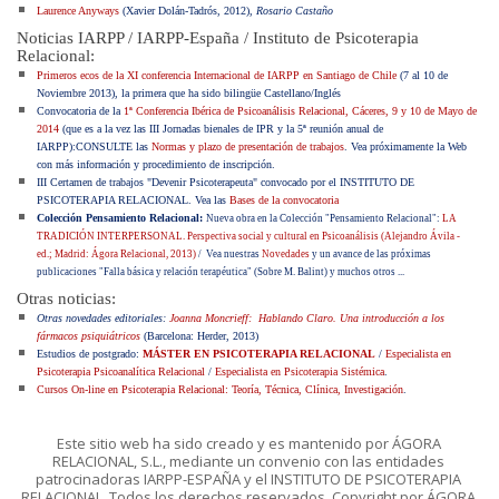
Laurence Anyways
(Xavier Dolán-Tadrós, 2012),
Rosario Castaño
Noticias IARPP / IARPP-España / Instituto de Psicoterapia
Relacional:
Primeros ecos de la XI conferencia Internacional de IARPP en Santiago de Chile
(7 al 10 de
Noviembre 2013), la primera que ha sido bilingüe Castellano/Inglés
Convocatoria de la
1ª Conferencia Ibérica de Psicoanálisis Relacional, Cáceres, 9 y 10 de Mayo de
2014
(que es a la vez las III Jornadas bienales de IPR y la 5ª reunión anual de
IARPP):CONSULTE las
Normas y plazo de presentación de trabajos
. Vea próximamente la Web
con más información y procedimiento de inscripción.
III Certamen de trabajos "Devenir Psicoterapeuta" convocado por el INSTITUTO DE
PSICOTERAPIA RELACIONAL. Vea las
Bases de la convocatoria
Colección Pensamiento Relacional:
Nueva obra en la Colección "Pensamiento Relacional":
LA
TRADICIÓN INTERPERSONAL. Perspectiva social y cultural en Psicoanálisis (Alejandro Ávila -
ed.; Madrid: Ágora Relacional, 2013)
/
Vea nuestras
Novedades
y un avance de las próximas
publicaciones "Falla básica y relación terapéutica" (Sobre M. Balint) y muchos otros ...
Otras noticias:
Otras novedades editoriales:
Joanna Moncrieff: Hablando Claro. Una introducción a los
fármacos psiquiátricos
(Barcelona: Herder, 2013)
Estudios de postgrado:
MÁSTER EN PSICOTERAPIA RELACIONAL
/
Especialista en
Psicoterapia Psicoanalítica Relacional
/
Especialista en Psicoterapia Sistémica
.
Cursos On-line en Psicoterapia Relacional: Teoría, Técnica, Clínica, Investigación
.
Este sitio web ha sido creado y es mantenido por ÁGORA
RELACIONAL, S.L., mediante un convenio con las entidades
patrocinadoras IARPP-ESPAÑA y el INSTITUTO DE PSICOTERAPIA
RELACIONAL. Todos los derechos reservados. Copyright por ÁGORA