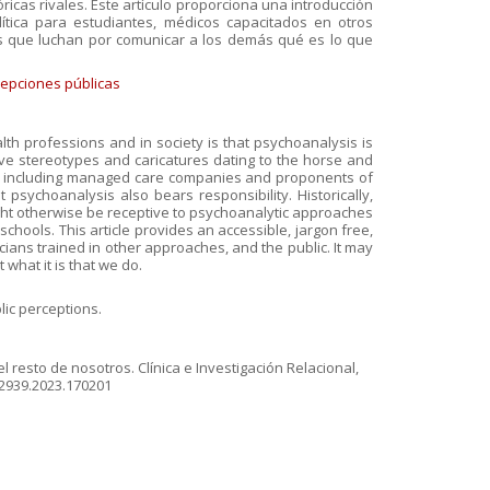
icas rivales. Este artículo proporciona una introducción
lítica para estudiantes, médicos capacitados en otros
cos que luchan por comunicar a los demás qué es lo que
epciones públicas
h professions and in society is that psychoanalysis is
ve stereotypes and caricatures dating to the horse and
s, including managed care companies and proponents of
psychoanalysis also bears responsibility. Historically,
ht otherwise be receptive to psychoanalytic approaches
chools. This article provides an accessible, jargon free,
cians trained in other approaches, and the public. It may
what it is that we do.
lic perceptions.
el resto de nosotros. Clínica e Investigación Relacional,
82939.2023.170201