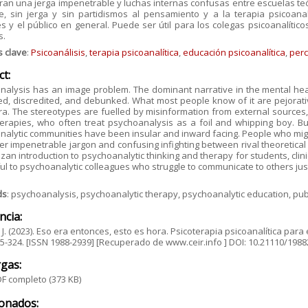
an una jerga impenetrable y luchas internas confusas entre escuelas teór
le, sin jerga y sin partidismos al pensamiento y a la terapia psicoana
 y el público en general. Puede ser útil para los colegas psicoanalíti
s.
s clave
:
Psicoanálisis
,
terapia psicoanalítica
,
educación psicoanalítica
,
perc
ct:
alysis has an image problem. The dominant narrative in the mental healt
d, discredited, and debunked. What most people know of it are pejorati
ra. The stereotypes are fuelled by misinformation from external source
erapies, who often treat psychoanalysis as a foil and whipping boy. But 
alytic communities have been insular and inward facing. People who mig
r impenetrable jargon and confusing infighting between rival theoretical s
zan introduction to psychoanalytic thinking and therapy for students, clini
ul to psychoanalytic colleagues who struggle to communicate to others just 
ds
: psychoanalysis, psychoanalytic therapy, psychoanalytic education, pub
ncia:
 J. (2023). Eso era entonces, esto es hora. Psicoterapia psicoanalítica para 
295-324. [ISSN 1988-2939] [Recuperado de www.ceir.info ] DOI: 10.21110/198
gas:
F completo
(373 KB)
ionados: