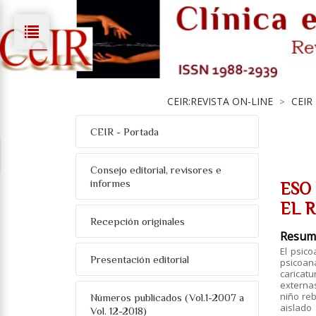
CEIR:REVISTA ON-LINE
CEIR
>
CEIR - Portada
Consejo editorial, revisores e
informes
ESO
EL 
Recepción originales
Resum
El psic
Presentación editorial
psicoaná
caricat
externas
niño reb
Números publicados (Vol.1-2007 a
aislado
Vol. 12-2018)