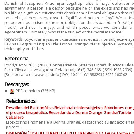
Danish philosopher, Knud Ejler Løgstrup, also a huge defender o
asymmetry: a person is a debtor because he or she exists and has re
his life as a gift. We criticize this absolutism of moral obligation that i
on “debt”, concept very close to “guilt”, and not from “joy”. We critici
proposed absolutism of the moral obligation that is based on "debt", c
"fault", and not from joy, and which poses what we consider a
egocentrism. Ultimately, who is the subject of the moral mandate?
Keywords
: psychoanalysis, anti-cartesianism, ethics, intersubjective sy
Levinas, Løgstrup English Title: Donna Orange: Intersubjective Systems,
Philosophy and Ethics
Referencia:
Rodríguez Sutil, C. (2022). Donna Orange: Sistemas Intersubjetivos, Filos
Ética. Clínica e Investigación Relacional, 16 (2): 346-365. [ISSN 1988-2939]
[Recuperado de www.ceir.info ] DOI: 10.21110/19882939.2022.160202
Descargas:
PDF completo
(325 KB)
Relacionados:
Desafíos del Psicoanálisis Relacional e Intersubjetivo. Emociones que
el proceso terapéutico. Recordando a Donna Orange. Sandra Toribio
Caballero
El texto rinde homenaje a Donna Orange, destacando su impacto en l
psicote......
DIMENSIÓN ÉTICA DEL TERAPEUTA EN EL TRATAMIENTO. Laura Tormo CO