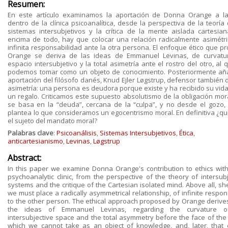
Resumen:
En este artículo examinamos la aportación de Donna Orange a la
dentro de la clínica psicoanalítica, desde la perspectiva de la teoría
sistemas intersubjetivos y la crítica de la mente aislada cartesian
encima de todo, hay que colocar una relación radicalmente asimétri
infinita responsabilidad ante la otra persona. El enfoque ético que p
Orange se deriva de las ideas de Emmanuel Levinas, de curvatu
espacio intersubjetivo y la total asimetría ante el rostro del otro, al
podemos tomar como un objeto de conocimiento. Posteriormente añ
aportación del filósofo danés, Knud Ejler Løgstrup, defensor también 
asimetría: una persona es deudora porque existe y ha recibido su vid
un regalo. Criticamos este supuesto absolutismo de la obligación mor
se basa en la “deuda”, cercana de la “culpa”, y no desde el gozo,
plantea lo que consideramos un egocentrismo moral. En definitiva ¿qu
el sujeto del mandato moral?
Palabras clave
:
Psicoanálisis
,
Sistemas Intersubjetivos
,
Ética
,
anticartesianismo
,
Levinas
,
Løgstrup
Abstract:
In this paper we examine Donna Orange's contribution to ethics with
psychoanalytic clinic, from the perspective of the theory of intersubj
systems and the critique of the Cartesian isolated mind. Above all, sh
we must place a radically asymmetrical relationship, of infinite respons
to the other person. The ethical approach proposed by Orange derive
the ideas of Emmanuel Levinas, regarding the curvature o
intersubjective space and the total asymmetry before the face of the 
which we cannot take as an object of knowledge, and, later, that 