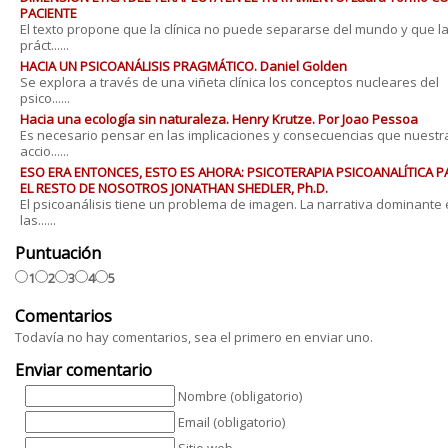
PACIENTE
El texto propone que la clínica no puede separarse del mundo y que l
práct......
HACIA UN PSICOANÁLISIS PRAGMÁTICO. Daniel Golden
Se explora a través de una viñeta clínica los conceptos nucleares del
psico......
Hacia una ecología sin naturaleza. Henry Krutze. Por Joao Pessoa
Es necesario pensar en las implicaciones y consecuencias que nuestr
accio......
ESO ERA ENTONCES, ESTO ES AHORA: PSICOTERAPIA PSICOANALÍTICA P
EL RESTO DE NOSOTROS JONATHAN SHEDLER, Ph.D.
El psicoanálisis tiene un problema de imagen. La narrativa dominante
las......
Puntuación
1
2
3
4
5
Comentarios
Todavía no hay comentarios, sea el primero en enviar uno.
Enviar comentario
Nombre (obligatorio)
Email (obligatorio)
Sitio web