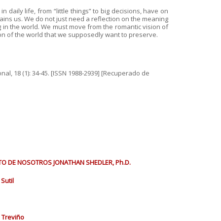
 daily life, from “little things” to big decisions, have on
tains us. We do not just need a reflection on the meaning
 in the world. We must move from the romantic vision of
tion of the world that we supposedly want to preserve.
onal, 18 (1): 34-45. [ISSN 1988-2939] [Recuperado de
STO DE NOSOTROS JONATHAN SHEDLER, Ph.D.
Sutil
z Treviño