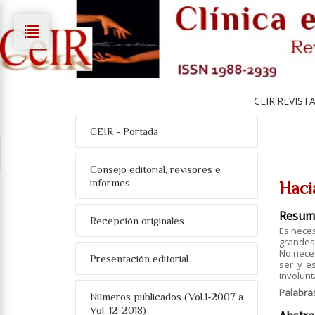
CEIR:REVIST
CEIR - Portada
Consejo editorial, revisores e
informes
Haci
Resum
Recepción originales
Es neces
grandes
No neces
Presentación editorial
ser y e
involun
Palabra
Números publicados (Vol.1-2007 a
Vol. 12-2018)