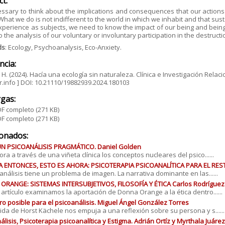
ct:
cessary to think about the implications and consequences that our actions in
What we do is not indifferent to the world in which we inhabit and that sus
xperience as subjects, we need to know the impact of our being and being
o the analysis of our voluntary or involuntary participation in the destruc
ds
: Ecology, Psychoanalysis, Eco-Anxiety.
ncia:
 H. (2024). Hacía una ecología sin naturaleza. Clínica e Investigación Relaci
.info ] DOI: 10.21110/19882939.2024.180103
gas:
F completo
(271 KB)
F completo
(271 KB)
ionados:
UN PSICOANÁLISIS PRAGMÁTICO. Daniel Golden
ora a través de una viñeta clínica los conceptos nucleares del psico......
A ENTONCES, ESTO ES AHORA: PSICOTERAPIA PSICOANALÍTICA PARA EL RE
oanálisis tiene un problema de imagen. La narrativa dominante en las......
RANGE: SISTEMAS INTERSUBJETIVOS, FILOSOFÍA Y ÉTICA Carlos Rodríguez 
 artículo examinamos la aportación de Donna Orange a la ética dentro......
ro posible para el psicoanálisis. Miguel Ángel González Torres
ida de Horst Kächele nos empuja a una reflexión sobre su persona y s......
álisis, Psicoterapia psicoanalítica y Estigma. Adrián Ortíz y Myrthala Juáre