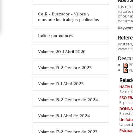
Abstra
It is ne
nature. 
CeIR - Buscador - Valore y
of our e
comente los trabajos publicados
nature t
Keywor
Indice por autores
Refere
Krutzen,
www.ceir
Volumen 20-1 Abril 2026
Descar
PD
Volumen 19-2 Octubre 2025
PD
Relac
Volumen 19-1 Abril 2025
HACIA 
Se expl
ESO ER
Volumen 18-2 Octubre de 2024
El psic
DONNA O
En este
Volumen 18-1 Abril de 2024
Un futu
La pérd
Psicoan
Volumen 17-2 Octubre de 2023