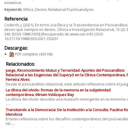
existence.
Keywords
: Ethics, Desire, Relational Psychoanalysis
Referencia:
Coderch, J. (2021). En torno a la Ética y la Trascendencia en Psicoanálisis,
deseo que siempre es deseo. Clínica e Investigación Relacional, 15 (2): 
340. [ISSN 1988-2939] [Recuperado de www.ceir.info ] DOI:
10.21110/19882939.2021.150201
Descargas:
PDF completo
(435 KB)
Relacionados:
Juego, Reconocimiento Mutuo y Terceridad: Aportes del Psicoanálisis
Relacional a las Exigencias del Superyó en la Clínica Contemporánea. 
Ferreira Alves
Desde el psicoanálisis relacional, este artículo reflexiona sobre el juego 
La clínica del olvido: formas de la memoria en la subjetividad
contemporánea. Miriam Velázquez Bay
La clínica del olvido describe una mutación emergente en la memoria: 
......
Transitando a la Democracia: De la Institución a la Consulta. Paulina 
Mendoza
El texto reflexiona sobre los desafíos contemporáneos del psicoanális
rel......