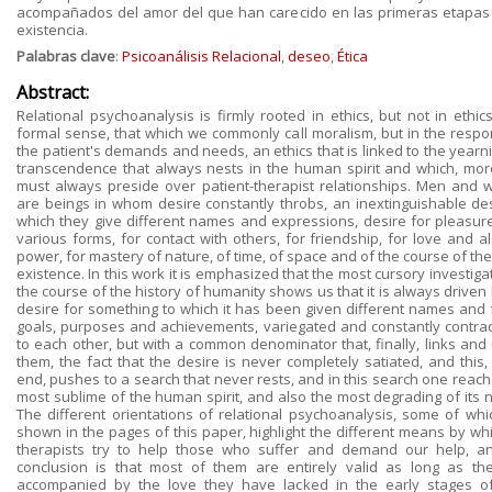
acompañados del amor del que han carecido en las primeras etapas
existencia.
Palabras clave
:
Psicoanálisis Relacional
,
deseo
,
Ética
Abstract:
Relational psychoanalysis is firmly rooted in ethics, but not in ethics
formal sense, that which we commonly call moralism, but in the respo
the patient's demands and needs, an ethics that is linked to the yearn
transcendence that always nests in the human spirit and which, mor
must always preside over patient-therapist relationships. Men and
are beings in whom desire constantly throbs, an inextinguishable des
which they give different names and expressions, desire for pleasure 
various forms, for contact with others, for friendship, for love and a
power, for mastery of nature, of time, of space and of the course of th
existence. In this work it is emphasized that the most cursory investiga
the course of the history of humanity shows us that it is always driven
desire for something to which it has been given different names and 
goals, purposes and achievements, variegated and constantly contrad
to each other, but with a common denominator that, finally, links and 
them, the fact that the desire is never completely satiated, and this,
end, pushes to a search that never rests, and in this search one reach
most sublime of the human spirit, and also the most degrading of its n
The different orientations of relational psychoanalysis, some of whi
shown in the pages of this paper, highlight the different means by wh
therapists try to help those who suffer and demand our help, a
conclusion is that most of them are entirely valid as long as th
accompanied by the love they have lacked in the early stages of