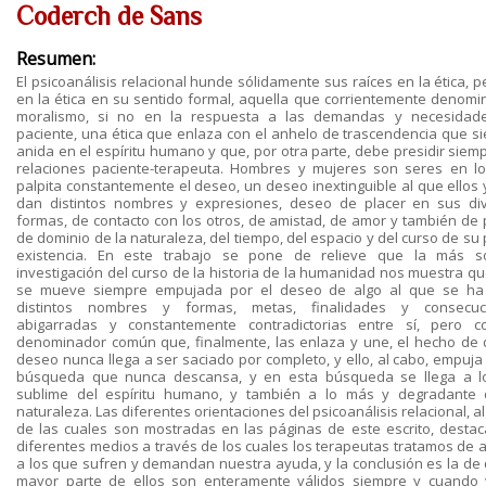
Coderch de Sans
Resumen:
El psicoanálisis relacional hunde sólidamente sus raíces en la ética, 
en la ética en su sentido formal, aquella que corrientemente denom
moralismo, si no en la respuesta a las demandas y necesidad
paciente, una ética que enlaza con el anhelo de trascendencia que s
anida en el espíritu humano y que, por otra parte, debe presidir siemp
relaciones paciente-terapeuta. Hombres y mujeres son seres en l
palpita constantemente el deseo, un deseo inextinguible al que ellos y
dan distintos nombres y expresiones, deseo de placer en sus di
formas, de contacto con los otros, de amistad, de amor y también de 
de dominio de la naturaleza, del tiempo, del espacio y del curso de su
existencia. En este trabajo se pone de relieve que la más 
investigación del curso de la historia de la humanidad nos muestra qu
se mueve siempre empujada por el deseo de algo al que se h
distintos nombres y formas, metas, finalidades y consecuci
abigarradas y constantemente contradictorias entre sí, pero 
denominador común que, finalmente, las enlaza y une, el hecho de 
deseo nunca llega a ser saciado por completo, y ello, al cabo, empuja
búsqueda que nunca descansa, y en esta búsqueda se llega a 
sublime del espíritu humano, y también a lo más y degradante
naturaleza. Las diferentes orientaciones del psicoanálisis relacional, 
de las cuales son mostradas en las páginas de este escrito, destac
diferentes medios a través de los cuales los terapeutas tratamos de 
a los que sufren y demandan nuestra ayuda, y la conclusión es la de 
mayor parte de ellos son enteramente válidos siempre y cuando