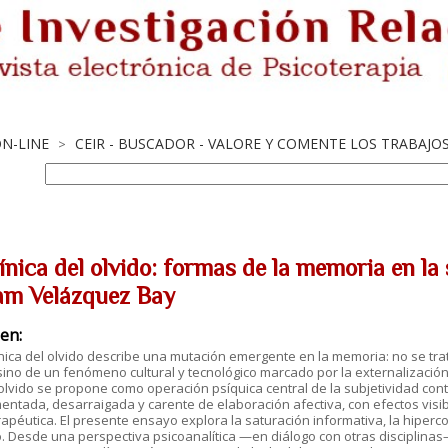
ON-LINE
CEIR - BUSCADOR - VALORE Y COMENTE LOS TRABAJO
>
línica del olvido: formas de la memoria en l
am Velázquez Bay
en:
ínica del olvido describe una mutación emergente en la memoria: no se tra
 sino de un fenómeno cultural y tecnológico marcado por la externalización 
 olvido se propone como operación psíquica central de la subjetividad 
entada, desarraigada y carente de elaboración afectiva, con efectos visibl
apéutica. El presente ensayo explora la saturación informativa, la hipercon
o. Desde una perspectiva psicoanalítica —en diálogo con otras disciplinas