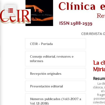
CEIR:REVISTA 
CEIR - Portada
Consejo editorial, revisores e
informes
La c
Miri
Recepción originales
Resum
La cl
Presentación editorial
clásica,
el
fragm
psicoter
Números publicados (Vol.1-2007 a
colectiv
Vol. 12-2018)