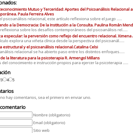
ionados:
Reconocimiento Mutuo y Terceridad: Aportes del Psicoanálisis Relacional a 
oránea. Paula Ferreira Alves
 psicoanálisis relacional, este artículo reflexiona sobre el juego ......
ando a la Democracia: De la Institución a la Consulta. Paulina Román Men
o reflexiona sobre los desafíos contemporáneos del psicoanálisis rel......
a especular: la perversión como reflejo del encuentro relacional. Ximena 
ículo explora una viñeta clínica desde la perspectiva del psicoanál......
a estructural y el psicoanálisis relacional.Catalina Celsi
oanálisis relacional se ha abierto paso entre los distintos enfoques......
r de la literatura para la psicoterapia R. Armengol Millans
del conocimiento e instrucción propios para ejercer la psicoterapia ......
ación
3
4
5
tarios
no hay comentarios, sea el primero en enviar uno.
 comentario
Nombre (obligatorio)
Email (obligatorio)
Sitio web