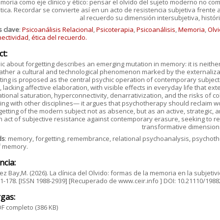
moria como eje clínico y ético: pensar el olvido del sujeto moderno no co
tica. Recordar se convierte así en un acto de resistencia subjetiva fren
al recuerdo su dimensión intersubjetiva, histó
s clave
:
Psicoanálisis Relacional
,
Psicoterapia
,
Psicoanálisis
,
Memoria
,
Olv
nectividad
,
ética del recuerdo.
ct:
nic about forgetting describes an emerging mutation in memory: it is neither
ather a cultural and technological phenomenon marked by the externalization
ting is proposed as the central psychic operation of contemporary subjec
lacking affective elaboration, with visible effects in everyday life that e
tional saturation, hyperconnectivity, denarrativization, and the risks of c
ing with other disciplines— it argues that psychotherapy should reclaim wor
getting of the modern subject not as absence, but as an active, strateg
n act of subjective resistance against contemporary erasure, seeking to res
transformative dimension
ds
: memory, forgetting, remembrance, relational psychoanalysis, psychother
f memory.
ncia:
z Bay,M. (2026). La clínica del Olvido: formas de la memoria en la subjeti
161-178. [ISSN 1988-2939] [Recuperado de www.ceir.info ] DOI: 10.21110/19
gas:
F completo
(386 KB)