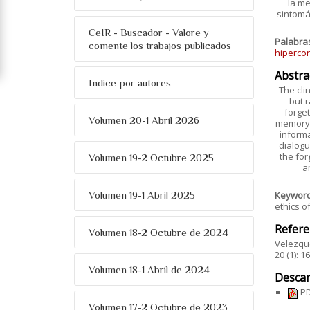
la me
sintomá
CeIR - Buscador - Valore y
Palabra
comente los trabajos publicados
hiperco
Abstra
Indice por autores
The cli
but r
forget
Volumen 20-1 Abril 2026
memory, 
informa
dialogu
the for
Volumen 19-2 Octubre 2025
a
Volumen 19-1 Abril 2025
Keywor
ethics o
Refere
Volumen 18-2 Octubre de 2024
Velezque
20 (1): 
Volumen 18-1 Abril de 2024
Descar
PD
Volumen 17-2 Octubre de 2023