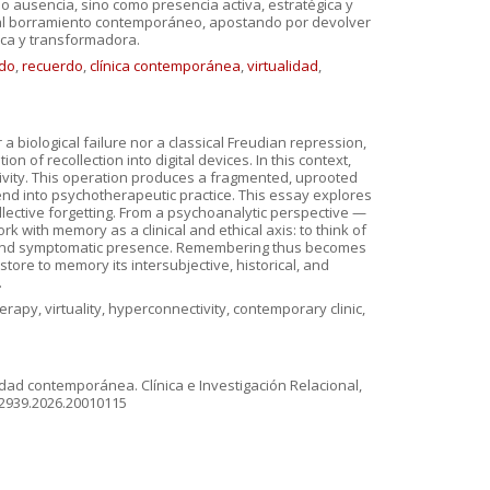
mo ausencia, sino como presencia activa, estratégica y
te al borramiento contemporáneo, apostando por devolver
rica y transformadora.
ido
,
recuerdo
,
clínica contemporánea
,
virtualidad
,
 a biological failure nor a classical Freudian repression,
 of recollection into digital devices. In this context,
tivity. This operation produces a fragmented, uprooted
xtend into psychotherapeutic practice. This essay explores
ollective forgetting. From a psychoanalytic perspective —
k with memory as a clinical and ethical axis: to think of
ic, and symptomatic presence. Remembering thus becomes
tore to memory its intersubjective, historical, and
.
apy, virtuality, hyperconnectivity, contemporary clinic,
vidad contemporánea. Clínica e Investigación Relacional,
882939.2026.20010115