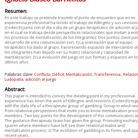
Resumen:
En este trabajo se pretende trasmitir el punto de encuentro que en mi
experiencia profesional ha tenido el trabajo de Killingmo y sus revisio
(Coderch) junto con el día a día de un grupo terapéutico de adicción al 
en el cual se trabaja desde perspectivas relacionales que invitan a en
los procesos de mentalización de los integrantes. Dos puntos clave par
desarrollo de esta comunicación son: 1) La orientación que el equipo
terapéutico ha dado al grupo. Favoreciendo espacios de intercambio 
los integrantes han dejado ver su matriz relacional y capacidad de
mentalización; 2) La evolución del juego en sus formas y espacios en lo
últimos años.
Palabras clave
:
Conflicto
,
Déficit
,
Mentalización
,
Transferencia.
,
Relacio
Ludopatia
,
adicción al juego
Abstract:
This paper is intended to convey the meeting point in my professional
experience has been the work of Killingmo and revisions (Coderch) tog
with the daily life of a therapeutic group of gambling. Group in which w
from relational perspectives that invite you to know mentalization pro
members. Two key points for the development of this communication ar
The guidance therapeutic team has given the group. Promoting exchan
spaces where members have left see their relational matrix and
mentalization process; 2) The evolution of gambling in its forms and spa
recent years.