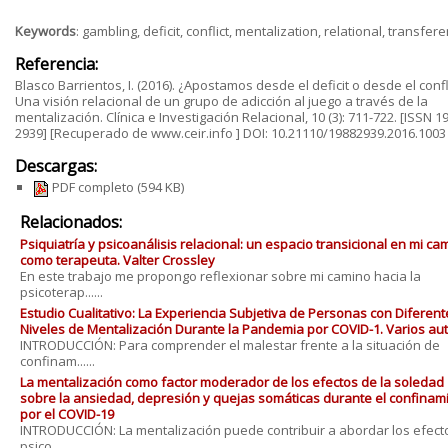
Keywords
: gambling, deficit, conflict, mentalization, relational, transfer
Referencia:
Blasco Barrientos, I. (2016). ¿Apostamos desde el deficit o desde el confl
Una visión relacional de un grupo de adicción al juego a través de la
mentalización. Clínica e Investigación Relacional, 10 (3): 711-722. [ISSN 1
2939] [Recuperado de www.ceir.info ] DOI: 10.21110/19882939.2016.1003
Descargas:
PDF completo
(594 KB)
Relacionados:
Psiquiatría y psicoanálisis relacional: un espacio transicional en mi ca
como terapeuta. Valter Crossley
En este trabajo me propongo reflexionar sobre mi camino hacia la
psicoterap......
Estudio Cualitativo: La Experiencia Subjetiva de Personas con Diferent
Niveles de Mentalización Durante la Pandemia por COVID-1. Varios au
INTRODUCCIÓN: Para comprender el malestar frente a la situación de
confinam......
La mentalización como factor moderador de los efectos de la soledad
sobre la ansiedad, depresión y quejas somáticas durante el confinam
por el COVID-19
INTRODUCCIÓN: La mentalización puede contribuir a abordar los efect
psico......