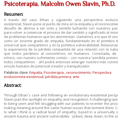
Psicoterapia. Malcolm Owen Slavin, Ph.D.
Resumen:
A través del caso Ethan y siguiendo una perspectiva evolucio
existencial, Slavin pone el punto de mira en la empatía y el reconocimie
desafío de abrirse a ser visto y sentido luchando con nuestros pac
para volver a comenzar el proceso de dar sentido y significado al mism
de problemas humanos que les atormentan. Llamarnos a lo que él con
como un enorme grado de empatía, fundamentado en el primitivo 
universal que compartimos y en la primitiva vulnerabilidad. Relaciona
la experiencia de la pérdida compartida de una relación con la natu
que todos perdimos al convertirnos en humanos. Conectada, d
irónico, con nuestro sufrimiento común – con nuestra “perdida primer
todos compartimos - ahí podrá entonces emerger nuestro más conm
vinculo humano de potencial creador y tranquilizador.
Palabras clave
:
Empatía
,
Psicoterapia.
,
reconocimiento
,
Perspectiva
evolucionista-existencial
,
pérdida primera
,
arte
Abstract:
Through Ethan´s case and following an evolutionary-existential perspe
Slavin puts the spotlight on empathy and recognition: A challenging op
to being seen and felt struggling with our patients to re-enter the pro
making meaning around the same human issues that torment them. Ca
to what I think is a radical level of empathy, based in a universally 
ancient trauma and ancient vulnerability. Linked, deep down, to the o