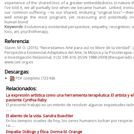
experience of the shared loss of a greater embeddedness in nature th
I've told it, we all partially lost when we became human. Linked, ironica
our common suffering —to our shared, enduring “original loss”—the
well emerge the most poignant, yet reassuring and potentially cre
human bond.
Keywords
: Evolutionary-existential perspective, empathy, recognition, o
loss, art, psychotherapy.
Referencia:
Slavin, M. O. (2015). “Necesitamos Arte para así no Morir de la Verdad”.
Perspectiva Existencial-Adaptativa del Arte, la Música y la Psicoterapia. 
e Investigación Relacional, 9 (3): 595-616. [ISSN 1988-2939] [Recuperado
www.ceir.org.es
Descargas:
PDF completo
(723 KB)
Relacionados:
La expresión artística como una herramienta terapéutica: El artista y el
paciente Cynthia Raby
El presente trabajo es un intento de resolver algunas inquietudes teór
......
El aliento de la vida. Sandra Buechler
En los tiempos crueles de hoy, los seres humanos luchan por respirar
ra......
Empatía: Diálogo y Ética. Donna M. Orange