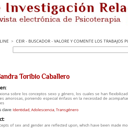
LINE
CEIR - BUSCADOR - VALORE Y COMENTE LOS TRABAJOS 
>
Sandra Toribio Caballero
en:
xiona sobre los conceptos sexo y género, los cuales se han flexibilizad
nes amorosas, poniendo especial énfasis en la necesidad de acompañar 
nes
s clave
:
Identidad
,
Adolescencia
,
Transgénero
ct:
cepts of sex and gender are reflected upon, which have been made more