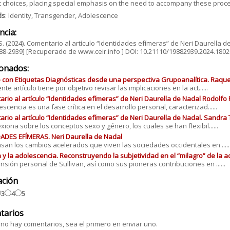
c choices, placing special emphasis on the need to accompany these proc
ds
: Identity, Transgender, Adolescence
ncia:
 S. (2024). Comentario al artículo “Identidades efímeras” de Neri Daurella de 
88-2939] [Recuperado de www.ceir.info ] DOI: 10.21110/19882939.2024.180
ionados:
 con Etiquetas Diagnósticas desde una perspectiva Grupoanalítica. Raqu
nte artículo tiene por objetivo revisar las implicaciones en la act......
rio al artículo “Identidades efímeras” de Neri Daurella de Nadal Rodolfo
escencia es una fase crítica en el desarrollo personal, caracterizad......
rio al artículo “Identidades efímeras” de Neri Daurella de Nadal. Sandra 
exiona sobre los conceptos sexo y género, los cuales se han flexibil......
ADES EFÍMERAS. Neri Daurella de Nadal
san los cambios acelerados que viven las sociedades occidentales en .....
n y la adolescencia. Reconstruyendo la subjetividad en el “milagro” de la 
nsión personal de Sullivan, así como sus pioneras contribuciones en ......
ación
3
4
5
tarios
no hay comentarios, sea el primero en enviar uno.