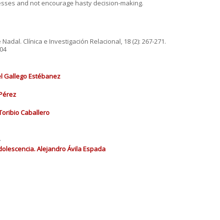
esses and not encourage hasty decision-making.
Nadal. Clínica e Investigación Relacional, 18 (2): 267-271.
204
el Gallego Estébanez
 Pérez
Toribio Caballero
.
adolescencia. Alejandro Ávila Espada