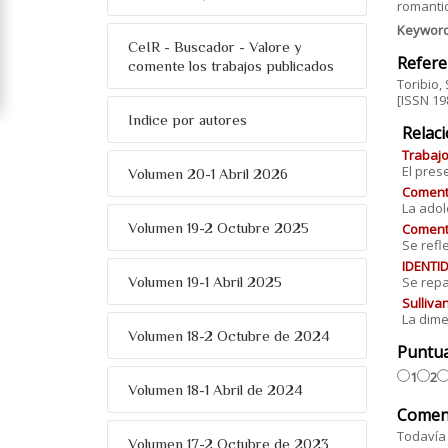
romanti
Keywor
CeIR - Buscador - Valore y
Refere
comente los trabajos publicados
Toribio,
[ISSN 19
Indice por autores
Relac
Trabajo
El prese
Volumen 20-1 Abril 2026
Comenta
La adol
Volumen 19-2 Octubre 2025
Comenta
Se refl
IDENTID
Volumen 19-1 Abril 2025
Se repa
Sulliva
La dime
Volumen 18-2 Octubre de 2024
Puntu
1
2
Volumen 18-1 Abril de 2024
Comen
Todavía 
Volumen 17-2 Octubre de 2023