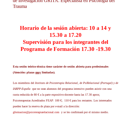
de investigación GRITA. Especialista en Psicología del
Trauma
Horario de la sesión abierta: 10 a 14 y
15.30 a 17.20
Supervisión para los integrantes del
Programa de Formación 17.30 -19.30
Esta sesión teórico-técnica tiene carácter de sesión abierta para profesionales
(Atención: plazas
muy
limitadas).
Los miembros del
Instituto de Psicoterapia Relacional, de PsiRelacional (Portugal) y de
IARPP-España
que no sean alumnos del programa intensivo pueden asistir con una
cuota reducida de 80 € a la parte expositivo-docente hasta las 17.30 aprox;
Psicoterapeutas Acreditados FEAP: 100 €; 110 € para los restantes. Los interesados
pueden hacer la reserva de plaza por e-mail a la dirección:
gformacion@psicoterapiarelacional.com
y se les confirmará por el mismo medio.