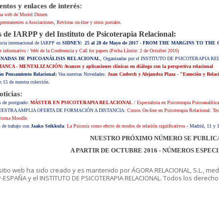
tos y enlaces de interés:
na web de Muriel Dimen
.
permanentes a Asociaciones, Revistas on-line y otros portales
s de IARPP y del Instituto de Psicoterapia Relacional:
ncia internacional de IARPP en
SIDNEY: 25 al 28 de Mayo de 2017 - FROM THE MARGINS TO 
ce informativo
/
Web de la Conferencia y Call for papers (Fecha Límite: 2 de Octuibre 2016)
RNADAS DE PSICOANÁLISIS RELACIONAL
, Organizadas por el INSTITUTO DE PSICOTERAPIA 
NCA - MENTALIZACIÓN: Avances y aplicaciones clínicas en diálogo con la perspectiva relacional
ón Pensamiento Relacional:
Vea nuestras
Novedades:
Joan Coderch y Alejandra Plaza - "Emoción y Relaci
 15 de nuestra colección.
oticias:
s de postgrado:
MÁSTER EN PSICOTERAPIA RELACIONAL
/
Especialista en Psicoterapia Psicoanalític
UESTRA AMPLIA OFERTA DE FORMACIÓN A DISTANCIA:
Cursos On-line en Psicoterapia Relacional: Teo
aforma Moodle
.
s de trabajo con
Jaako Seikkula
:
La Psicosis como efecto de modos de relación significativos
- Madrid, 11 y 
NUESTRO PRÓXIMO NÚMERO SE PUBLIC
A PARTIR DE OCTUBRE 2016 - NÚMEROS ESPEC
sitio web ha sido creado y es mantenido por ÁGORA RELACIONAL, S.L., me
-ESPAÑA y el INSTITUTO DE PSICOTERAPIA RELACIONAL. Todos los derechos