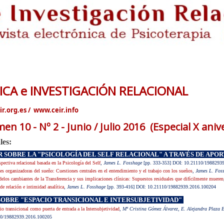
ICA e INVESTIGACIÓN RELACIONAL
r.org.es
/
www.ceir.info
en 10 - Nº 2 - Junio / Julio 2016 (Especial X aniv
les:
R SOBRE LA "PSICOLOGÍA DEL SELF RELACIONAL" A TRAVÉS DE APO
pectiva relacional basada en la Psicología del Self
, James L. Fosshage
[pp. 333-353
] DOI: 10.21110/1988293
s organizadoras del sueño: Cuestiones centrales en el entendimiento y el trabajo con los sueños
,
James L. Fos
los cambiantes de la Transferencia y sus implicaciones clínicas: Supuestos residuales que difícilmente mueren
e relación e intimidad analítica
,
James L. Fosshage
[pp. 393-416] DOI: 10.21110/19882939.2016.100204
SOBRE "ESPACIO TRANSICIONAL E INTERSUBJETIVIDAD"
io transicional como puerta de entrada a la Intersubjetividad
,
Mª Cristina Gómez Álvarez, E. Alejandra Plaza 
10/19882939.2016.100205