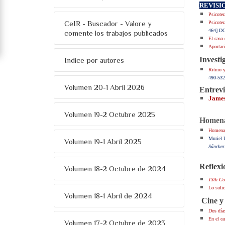
REVISI
Psicoter
CeIR - Buscador - Valore y
Psicoter
464] DO
comente los trabajos publicados
El caso 
Aportaci
Investi
Indice por autores
Ritmo y 
490-532
Volumen 20-1 Abril 2026
Entrevi
James
Volumen 19-2 Octubre 2025
Homen
Homenaj
Muriel
Volumen 19-1 Abril 2025
Sánchez
Reflexi
Volumen 18-2 Octubre de 2024
13th Co
Lo sufi
Volumen 18-1 Abril de 2024
Cine y 
Dos día
En el c
Volumen 17-2 Octubre de 2023