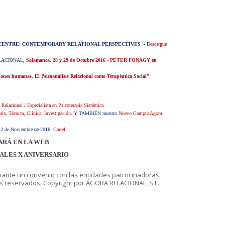
THE CENTRE: CONTEMPORARY RELATIONAL PERSPECTIVES
-
Descargue
RELACIONAL,
Salamanca, 28 y 29 de Octubre 2016 - PETER FONAGY en
ones humanas. El Psicoanálisis Relacional como Terapéutica Social"
a Relacional
/
Especialista en Psicoterapia Sistémica
.
ría, Técnica, Clínica, Investigación
. Y TAMBIÉN nuestro
Nuevo CampusAgora
12 de Noviembre de 2016:
Cartel
ARÁ EN LA WEB
IALES X ANIVERSARIO
diante un convenio con las entidades patrocinadoras
 reservados. Copyright por ÁGORA RELACIONAL, S.L.