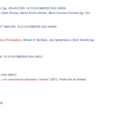
l
. [pp. 439-452] DOI: 10.21110/19882939.2016.100206
,
Elena Toranzo, Mariel Emilce Sánchez, María Florencia Fassione
[pp. 453-
477-489] DOI: 10.21110/19882939.2016.100209
ta al Psicoanálisis
,
Michael B. Buchholz, Jane Spiekermann y
Horst Kächele
[pp.
OI: 10.21110/19882939.2016.100211
9.2016.100212
 y sus consecuencias personales y teóricas"
(2011).
Traducción de Soledad
69]