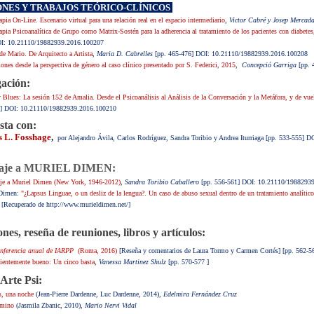
ONES Y TRABAJOS TEÓRICO-CLÍNICOS
apia On-Line. Escenario virtual para una relación real en el espacio intermediario
,
Victor Cabré y Josep Mercada
apia Psicoanalítica de Grupo como Matrix-Sostén para la adherencia al tratamiento de los pacientes con diabetes
I: 10.21110/19882939.2016.100207
de Mario. De Arquitecto a Artista
,
Maria D. Cabrelles
[pp. 465-476] DOI: 10.21110/19882939.2016.100208
ones desde la perspectiva de género al caso clínico presentado por S. Federici, 2015
,
Concepció Garriga
[pp. 
gación:
Blues: La sesión 152 de Amalia. Desde el Psicoanálisis al Análisis de la Conversación y la Metáfora, y de vuel
] DOI: 10.21110/19882939.2016.100210
sta con:
 L. Fosshage
,
por Alejandro Ávila, Carlos Rodríguez, Sandra Toribio y Andrea Iturriaga
[pp. 533-555] D
aje a MURIEL DIMEN:
e a Muriel Dimen (New York, 1946-2012)
,
Sandra Toribio Caballero
[pp. 556-561] DOI: 10.21110/1988293
 Dimen:
"¿Lapsus Linguae, o un desliz de la lengua?. Un caso de abuso sexual dentro de un tratamiento analítico
[Recuperado de http://www.murieldimen.net/]
ones, reseña de reuniones, libros y artículos:
nferencia anual de IARPP
(Roma, 2016)
[Reseña y comentarios de Laura Tormo y Carmen Cortés
] [pp. 562-5
cientemente bueno: Un cinco basta
,
Vanessa Martinez Shulz
[pp. 570-577 ]
Arte Psi:
s, una noche
(Jean-Pierre Dardenne, Luc Dardenne, 2014),
Edelmira Fernández Cruz
amino
(Jasmila Zbanic, 2010),
Mario Nervi Vidal