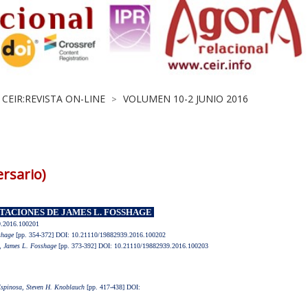
CEIR:REVISTA ON-LINE
VOLUMEN 10-2 JUNIO 2016
>
ersario)
RTACIONES DE JAMES L. FOSSHAGE
9.2016.100201
shage
[pp. 354-372] DOI: 10.21110/19882939.2016.100202
,
James L. Fosshage
[pp. 373-392] DOI: 10.21110/19882939.2016.100203
Espinosa, Steven H. Knoblauch
[pp. 417-438] DOI: