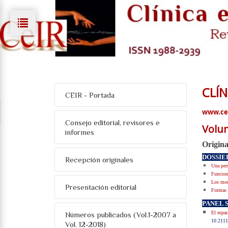
CLÍN
CEIR - Portada
www.cei
Consejo editorial, revisores e
Volum
informes
Origina
DOSSIE
Recepción originales
Una pers
Funcione
Los mode
Presentación editorial
Formas d
PANEL 
El espac
Números publicados (Vol.1-2007 a
10.211
Vol. 12-2018)