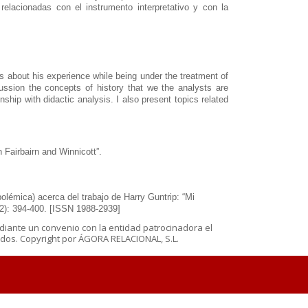
relacionadas con el instrumento interpretativo y con la
rs about his experience while being under the treatment of
ussion the concepts of history that we the analysts are
onship with didactic analysis. I also present topics related
 Fairbairn and Winnicott”.
 polémica) acerca del trabajo de Harry Guntrip: “
Mi
(2): 394-400. [ISSN 1988-2939]
diante un convenio con la entidad patrocinadora el
os. Copyright por ÁGORA RELACIONAL, S.L.