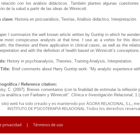
relación con los análisis didácticos. También planteo algunas cuestiones 
ón de la salud a partir de las ideas de Winnicott.
 clave:
Historia en psicoanálisis, Teorías, Análisis didáctico, Interpretación.
paper I summarize the well known article written by Guntrip in which he wonde
he most conspicuous analysts at that time. I use as a vortex for this disc
with, the theories and there application in clinical cases, as well as the relati
terpretation and with the definition of health based on Winnicott’s conceptions.
ds:
History in psychoanalysis, Theories, Training Analysis, Interpretation.
Title:
Brief comments about Harry Guntrip work: “My analytic experience with
liográfica / Reference citation:
ky, C. (2007). Breves comentarios
(con la finalidad de estimular la reflexión
ia analítica con Fairbairn y Winnicott”
.
Clínica e Investigación Relacional
, 1 
e sitio web ha sido creado y es mantenido por ÁGORA RELACIONAL, S.L., me
INSTITUTO DE PSICOTERAPIA RELACIONAL. Todos los derechos reservad
de privacidad
|
Términos de uso