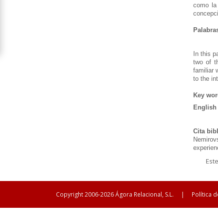
como la 
concepci
Palabras
In this 
two of t
familiar 
to the in
Key wor
English 
Cita bib
Nemirovs
experienc
Est
Copyright 2006-2026 Ágora Relacional, S.L.
|
Política 