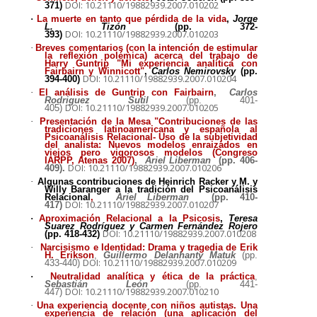
DOI: 10.21110/19882939.2007.010202
371)
·
La muerte en tanto que pérdida de la vida
,
Jorge
L. Tizón
(pp. 372-
DOI: 10.21110/19882939.2007.010203
393)
·
Breves comentarios (con la intención de estimular
la reflexión polémica) acerca del trabajo de
Harry Guntrip "Mi experiencia analítica con
Fairbairn y Winnicott"
,
Carlos Nemirovsky
(pp.
DOI: 10.21110/19882939.2007.010204
394-400)
·
El análisis de Guntrip con Fairbairn
,
Carlos
Rodriguez Sutil
(pp. 401-
DOI: 10.21110/19882939.2007.010205
405)
·
Presentación de la Mesa "Contribuciones de las
tradiciones latinoamericana y española al
Psicoanálisis Relacional- Uso de la subjetividad
del analista: Nuevos modelos enraizados en
viejos pero vigorosos modelos (Congreso
IARPP, Atenas 2007)
,
Ariel Liberman
(pp. 406-
DOI: 10.21110/19882939.2007.010206
409).
·
Algunas contribuciones de Heinrich Racker y M. y
Willy Baranger a la tradición del Psicoanálisis
Relacional
,
Ariel Liberman
(pp. 410-
DOI: 10.21110/19882939.2007.010207
417)
·
Aproximación Relacional a la Psicosis
,
Teresa
Suarez Rodríguez y Carmen Fernández Rojero
DOI: 10.21110/19882939.2007.010208
(pp. 418-432)
·
Narcisismo e Identidad: Drama y tragedia de Erik
H. Erikson
,
Guillermo Delanhanty Matuk
(pp.
DOI: 10.21110/19882939.2007.010209
433-440)
·
Neutralidad analítica y ética de la práctica
,
Sebastián León
(pp. 441-
DOI: 10.21110/19882939.2007.010210
447)
·
Una experiencia docente con niños autistas. Una
experiencia de relación (una aplicación del