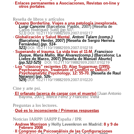
·
Enlaces permanentes a Asociaciones, Revistas on-line y
otros portales
.
Reseña de libros y artículos
·
Oceano Borderline. Viajes a una patología inexplorada
,
Luigi Cancrini
(Barcelona: Paidós, 2007) [Reseña de
Carlos Rodríguez Sutil]
(pp.507-
DOI: 10.21110/19882939.2007.010217
513)
·
Globalización y Salud Mental
,
Antoni Talarn (comp.)
(Barcelona: Herder, 2007) [Reseña de
Sergio Herrera
Fernández]
(pp. 514-
DOI: 10.21110/19882939.2007.010218
521)
·
Superando el trauma. La vida tras el 11-M
,
Francisco
Duque, María Mallo, Mar Álvarez(comp.)
(Barcelona: La
Liebre de Marzo, 2007) [Reseña de
Manuel Aburto]
DOI: 10.21110/19882939.2007.010219
(pp.522-525)
·
Los “clásicos” recientes (3): Alan Sugarman (1995).
Psychoanalysis. Treatment of Conflict or Deficit?.
Psychoanalytic Psychology
, 12: 55-70.
[Reseña de Raul
Naranjo] (pp. 526-
DOI: 10.21110/19882939.2007.010220
529)
Cine y arte psi.
·
El orfanato (acerca de cargar con el muerto)
[Juan Antonio
Bayona
, 2007]
,
Merce Férriz y Francesc Vieta
Preguntas a los lectores.
·
Qué es lo inconsciente / Primeras respuestas
Noticias IARPP/ IARPP España / IPR
·
Andrew Morrison
y Holly Levenkron en Madrid:
8 y 9 de
Febrero 2008
·
II Congreso de Psicoanálisis de las Configuraciones