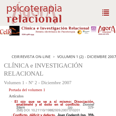
CEIR:REVISTA ON-LINE
VOLUMEN 1 (2) - DICIEMBRE 2007
>
CLÍNICA e INVESTIGACIÓN
RELACIONAL
Volumen 1 - Nº 2 - Diciembre 2007
Portada del volumen 1
Artículos
·
El ojo que se ve a sí mismo: Disociación,
enactment
y el éxito en el conflicto
,
Donnel
Stern
(pp. 329-
DOI: 10.21110/19882939.2007.010201
358)
·
Conflicto, déficit y defecto
,
Joan Coderch
(pp. 359-