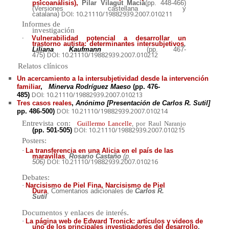
psicoanálisis),
Pilar Vilagut Maciá
(pp. 448-466)
(Versiones castellana y
DOI: 10.21110/19882939.2007.010211
catalana)
Informes de
investigación
·
Vulnerabilidad potencial a desarrollar un
trastorno autista: determinantes intersubjetivos
,
Liliana Kaufmann
(pp. 467-
DOI: 10.21110/19882939.2007.010212
475)
Relatos clínicos
Un acercamiento a la intersubjetividad desde la intervención
familiar
,
Minerva
Rodríguez Maeso
(pp. 476-
DOI: 10.21110/19882939.2007.010213
485)
Tres casos reales
,
Anónimo [Presentación de Carlos R. Sutil]
DOI: 10.21110/19882939.2007.010214
pp. 486-500)
Entrevista con:
Guillermo Lancelle
, por Raul Naranjo
DOI: 10.21110/19882939.2007.010215
(pp. 501-505)
Posters:
·
La transferencia en una Alicia en el país de las
maravillas
,
Rosario Castaño
(p.
DOI: 10.21110/19882939.2007.010216
506)
Debates:
·
Narcisismo de Piel Fina, Narcisismo de Piel
Dura
, Comentarios adicionales de
Carlos R.
Sutil
.
Documentos y enlaces de interés
·
La página web de
Edward Tronick: artículos y videos de
uno de los principales investigadores del desarrollo
.