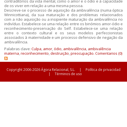
contraditórios da vida mental, como o amor e o ódio e à capacidade
de os viver em relação a uma mesma pessoa.
Descreve-se o processo de aquisição da ambivalência (numa óptica
Winnicottiana), da sua maturação e dos problemas relacionados
com a não aquisição ou a insipiente maturação da ambivalência no
indivíduo. Estabelece-se uma relação entre os binómios amor-ódio e
reconhecimento-preservação do Self. Estabelece-se uma relação
entre o contexto cultural e os seus modelos perfeccionistas
associados à maternidade e um processo defensivo de negação da
ambivalência.
Palabras clave:
Culpa
,
amor
,
ódio
,
ambivalência
,
ambivalência
materna
,
reconhecimento
,
destruição
,
preocupação.
Comentarios (0)
Copyright 2006-2026 Ágora Relacional, S.L.
|
Política de privacidad
|
Términos de uso