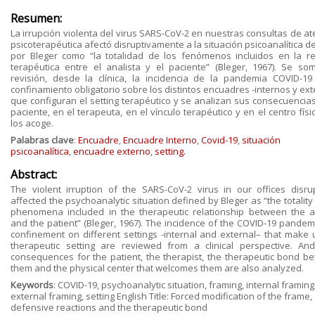
Resumen:
La irrupción violenta del virus SARS-CoV-2 en nuestras consultas de at
psicoterapéutica afectó disruptivamente a la situación psicoanalítica d
por Bleger como “la totalidad de los fenómenos incluidos en la re
terapéutica entre el analista y el paciente” (Bleger, 1967). Se so
revisión, desde la clínica, la incidencia de la pandemia COVID-19
confinamiento obligatorio sobre los distintos encuadres -internos y ex
que configuran el setting terapéutico y se analizan sus consecuencias
paciente, en el terapeuta, en el vínculo terapéutico y en el centro fís
los acoge.
Palabras clave
:
Encuadre
,
Encuadre Interno
,
Covid-19
,
situación
psicoanalítica
,
encuadre externo
,
setting.
Abstract:
The violent irruption of the SARS-CoV-2 virus in our offices disrup
affected the psychoanalytic situation defined by Bleger as “the totality
phenomena included in the therapeutic relationship between the a
and the patient” (Bleger, 1967). The incidence of the COVID-19 pandem
confinement on different settings -internal and external– that make 
therapeutic setting are reviewed from a clinical perspective. And
consequences for the patient, the therapist, the therapeutic bond b
them and the physical center that welcomes them are also analyzed.
Keywords
: COVID-19, psychoanalytic situation, framing, internal framing
external framing, setting English Title: Forced modification of the frame,
defensive reactions and the therapeutic bond