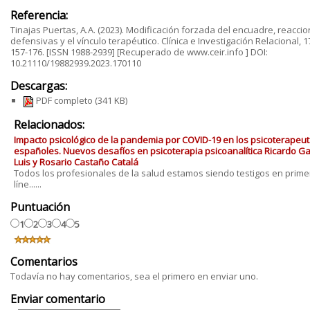
Referencia:
Tinajas Puertas, A.A. (2023). Modificación forzada del encuadre, reacci
defensivas y el vínculo terapéutico. Clínica e Investigación Relacional, 17
157-176. [ISSN 1988-2939] [Recuperado de www.ceir.info ] DOI:
10.21110/19882939.2023.170110
Descargas:
PDF completo
(341 KB)
Relacionados:
Impacto psicológico de la pandemia por COVID-19 en los psicoterapeu
españoles. Nuevos desafíos en psicoterapia psicoanalítica Ricardo Ga
Luis y Rosario Castaño Catalá
Todos los profesionales de la salud estamos siendo testigos en prime
líne......
Puntuación
1
2
3
4
5
Comentarios
Todavía no hay comentarios, sea el primero en enviar uno.
Enviar comentario