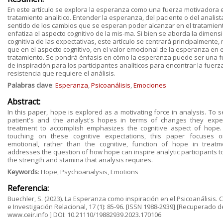
En este artículo se explora la esperanza como una fuerza motivadora e
tratamiento analítico. Entender la esperanza, del paciente o del analist
sentido de los cambios que se esperan poder alcanzar en el tratamien
enfatiza el aspecto cognitivo de la mis-ma. Si bien se aborda la dimens
cognitiva de las expectativas, este artículo se centrará principalmente,
que en el aspecto cognitivo, en el valor emocional de la esperanza en e
tratamiento. Se pondrá énfasis en cómo la esperanza puede ser una 
de inspiración para los participantes analíticos para encontrar la fuerza
resistencia que requiere el análisis.
Palabras clave
:
Esperanza
,
Psicoanálisis
,
Emociones
Abstract:
In this paper, hope is explored as a motivating force in analysis. To 
patient's and the analyst's hopes in terms of changes they expe
treatment to accomplish emphasizes the cognitive aspect of hope.
touching on these cognitive expectations, this paper focuses 
emotional, rather than the cognitive, function of hope in treatme
addresses the question of how hope can inspire analytic participants t
the strength and stamina that analysis requires.
Keywords
: Hope, Psychoanalysis, Emotions
Referencia:
Buechler, S. (2023). La Esperanza como inspiración en el Psicoanálisis. C
e Investigación Relacional, 17 (1): 85-96. [ISSN 1988-2939] [Recuperado d
www.ceir.info ] DOI: 10.21110/19882939.2023.170106