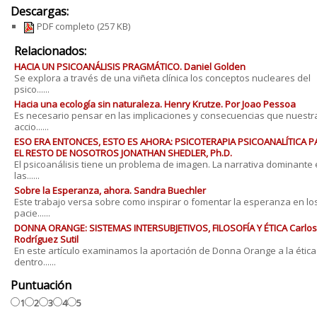
Descargas:
PDF completo
(257 KB)
Relacionados:
HACIA UN PSICOANÁLISIS PRAGMÁTICO. Daniel Golden
Se explora a través de una viñeta clínica los conceptos nucleares del
psico......
Hacia una ecología sin naturaleza. Henry Krutze. Por Joao Pessoa
Es necesario pensar en las implicaciones y consecuencias que nuestr
accio......
ESO ERA ENTONCES, ESTO ES AHORA: PSICOTERAPIA PSICOANALÍTICA P
EL RESTO DE NOSOTROS JONATHAN SHEDLER, Ph.D.
El psicoanálisis tiene un problema de imagen. La narrativa dominante
las......
Sobre la Esperanza, ahora. Sandra Buechler
Este trabajo versa sobre como inspirar o fomentar la esperanza en lo
pacie......
DONNA ORANGE: SISTEMAS INTERSUBJETIVOS, FILOSOFÍA Y ÉTICA Carlos
Rodríguez Sutil
En este artículo examinamos la aportación de Donna Orange a la ética
dentro......
Puntuación
1
2
3
4
5