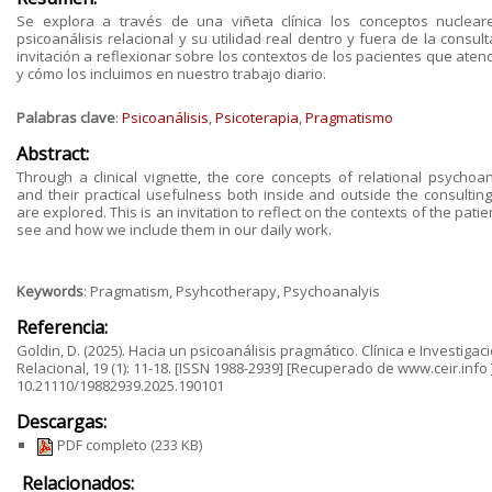
Se explora a través de una viñeta clínica los conceptos nuclear
psicoanálisis relacional y su utilidad real dentro y fuera de la consul
invitación a reflexionar sobre los contextos de los pacientes que ate
y cómo los incluimos en nuestro trabajo diario.
Palabras clave
:
Psicoanálisis
,
Psicoterapia
,
Pragmatismo
Abstract:
Through a clinical vignette, the core concepts of relational psychoan
and their practical usefulness both inside and outside the consultin
are explored. This is an invitation to reflect on the contexts of the pati
see and how we include them in our daily work.
Keywords
: Pragmatism, Psyhcotherapy, Psychoanalyis
Referencia:
Goldin, D. (2025). Hacia un psicoanálisis pragmático. Clínica e Investigac
Relacional, 19 (1): 11-18. [ISSN 1988-2939] [Recuperado de www.ceir.info 
10.21110/19882939.2025.190101
Descargas:
PDF completo
(233 KB)
Relacionados: