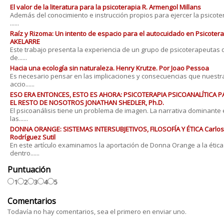
El valor de la literatura para la psicoterapia R. Armengol Millans
Además del conocimiento e instrucción propios para ejercer la psicote
......
Raíz y Rizoma: Un intento de espacio para el autocuidado en Psicotera
AKELARRE
Este trabajo presenta la experiencia de un grupo de psicoterapeutas 
de......
Hacia una ecología sin naturaleza. Henry Krutze. Por Joao Pessoa
Es necesario pensar en las implicaciones y consecuencias que nuestr
accio......
ESO ERA ENTONCES, ESTO ES AHORA: PSICOTERAPIA PSICOANALÍTICA P
EL RESTO DE NOSOTROS JONATHAN SHEDLER, Ph.D.
El psicoanálisis tiene un problema de imagen. La narrativa dominante
las......
DONNA ORANGE: SISTEMAS INTERSUBJETIVOS, FILOSOFÍA Y ÉTICA Carlos
Rodríguez Sutil
En este artículo examinamos la aportación de Donna Orange a la ética
dentro......
Puntuación
1
2
3
4
5
Comentarios
Todavía no hay comentarios, sea el primero en enviar uno.